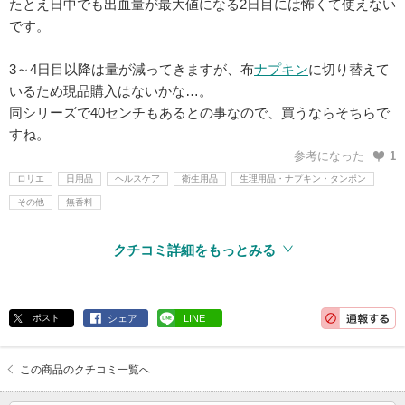
たとえ日中でも出血量が最大値になる2日目には怖くて使えない
です。
3～4日目以降は量が減ってきますが、布
ナプキン
に切り替えて
いるため現品購入はないかな…。
同シリーズで40センチもあるとの事なので、買うならそちらで
すね。
参考になった
1
ロリエ
日用品
ヘルスケア
衛生用品
生理用品・ナプキン・タンポン
その他
無香料
クチコミ詳細をもっとみる
ポスト
シェア
LINE
この商品のクチコミ一覧へ