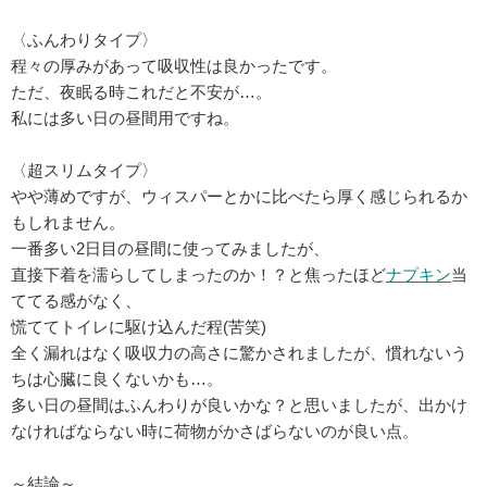
〈ふんわりタイプ〉
程々の厚みがあって吸収性は良かったです。
ただ、夜眠る時これだと不安が…。
私には多い日の昼間用ですね。
〈超スリムタイプ〉
やや薄めですが、ウィスパーとかに比べたら厚く感じられるか
もしれません。
一番多い2日目の昼間に使ってみましたが、
直接下着を濡らしてしまったのか！？と焦ったほど
ナプキン
当
ててる感がなく、
慌ててトイレに駆け込んだ程(苦笑)
全く漏れはなく吸収力の高さに驚かされましたが、慣れないう
ちは心臓に良くないかも…。
多い日の昼間はふんわりが良いかな？と思いましたが、出かけ
なければならない時に荷物がかさばらないのが良い点。
～結論～