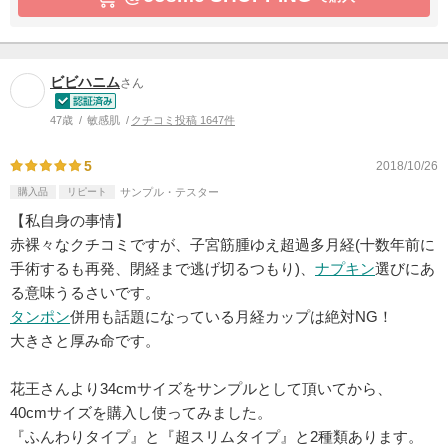
ビビハニム
さん
47歳
敏感肌
クチコミ投稿 1647件
5
2018/10/26
購入品
リピート
サンプル・テスター
【私自身の事情】
赤裸々なクチコミですが、子宮筋腫ゆえ超過多月経(十数年前に
手術するも再発、閉経まで逃げ切るつもり)、
ナプキン
選びにあ
る意味うるさいです。
タンポン
併用も話題になっている月経カップは絶対NG！
大きさと厚み命です。
花王さんより34cmサイズをサンプルとして頂いてから、
40cmサイズを購入し使ってみました。
『ふんわりタイプ』と『超スリムタイプ』と2種類あります。