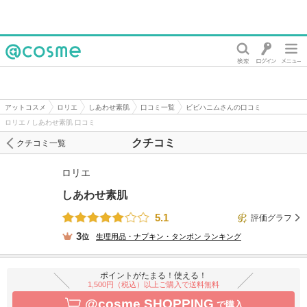
@cosme
アットコスメ
ロリエ
しあわせ素肌
口コミ一覧
ビビハニムさんの口コミ
ロリエ / しあわせ素肌 口コミ
クチコミ
クチコミ一覧
ロリエ
しあわせ素肌
5.1
評価グラフ
3
位
生理用品・ナプキン・タンポン
ランキング
ポイントがたまる！使える！
1,500円（税込）以上ご購入で送料無料
@cosme SHOPPING
で購入