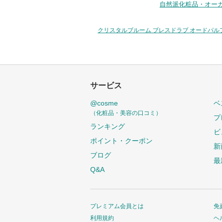
自然派化粧品・オー
クリスタルブルーム ブレスドラブ オードパル
サービス
@cosme
ベ
（化粧品・美容の口コミ）
プ
ランキング
ビ
ポイント・クーポン
新
ブログ
最
Q&A
プレミアム会員とは
免
利用規約
ヘ