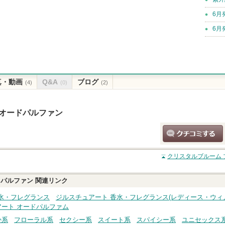
6月
6月
真・動画
Q&A
ブログ
(4)
(0)
(2)
 オードパルファン
クチコミする
クリスタルブルーム 
ドパルファン
関連リンク
水・フレグランス
ジルスチュアート 香水・フレグランス(レディース・ウィ
ート オードパルファム
か系
フローラル系
セクシー系
スイート系
スパイシー系
ユニセックス