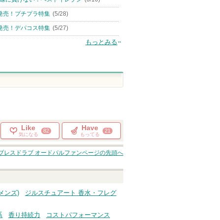
発売！プチプラ特集
(5/28)
発売！デパコス特集
(5/27)
もっとみる
Like
Have
82
21
気になる
もってる
ブレスドラブ オードパルファン
ページの先頭へ
メンズ)
ジルスチュアート 香水・フレグ
系
香り持続力
コストパフォーマンス