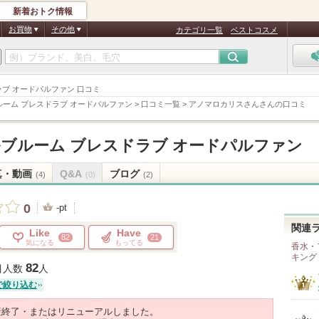
新着おトク情報
お買物
その他
カテゴリ一覧
ベストコスメ
ラブ オードパルファン 口コミ
ーム ブレスドラブ オードパルファン
>
口コミ一覧
>
アノマロカリスさんさんの口コミ
ブルーム ブレスドラブ オードパルファン
真・動画
Q&A
ブログ
(4)
(0)
(2)
0
-pt
関連
Like
Have
82
21
気になる
もってる
香水・
キング
82
目人数
人
で絞り込む
産終了・またはリニューアルしました。