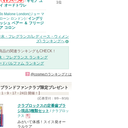
キモノ ユ
/
1位
コスメデコルテ
イ オードトワレ
からのお知らせ
があります
Jo Malone London(ジョー マ
イングリ
ローン ロンドン)
/
ッシュ ペアー ＆ フリージ
ア コロン
香水・フレグランス(レディース・ウィメン
ズ) ランキングへ
商品の関連ランキングもCHECK！
水・フレグランス ランキング
ードパルファム ランキング
?
@cosmeのランキングとは
ブランドファンクラブ限定プレゼント
 1・9・17・24日 開催！】
(応募受付：8/9～8/16)
クラプロックスの定番歯ブラ
シ現品3種類セット
/ クラプロッ
クス
みがいて体感！スイス発オー
現
ラルケア