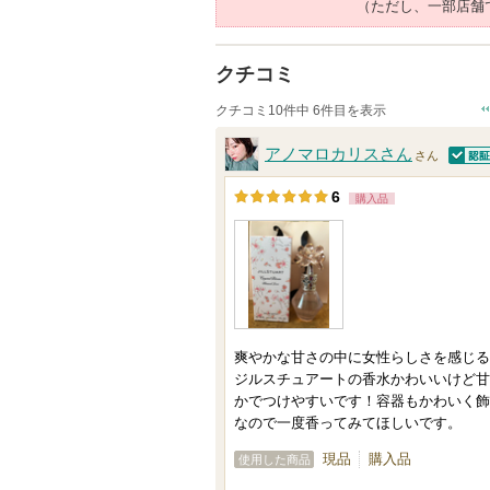
（ただし、一部店舗
クチコミ
クチコミ10件中 6件目を表示
アノマロカリスさん
さん
認証
6
購入品
爽やかな甘さの中に女性らしさを感じる
ジルスチュアートの香水かわいいけど甘
かでつけやすいです！容器もかわいく飾
なので一度香ってみてほしいです。
現品
購入品
使用した商品