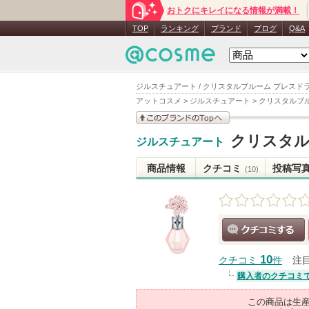
おトクにキレイになる情報が満載！
TOP
ランキング
ブランド
ブログ
Q&A
ジルスチュアート / クリスタルブルーム ブレスド
アットコスメ
>
ジルスチュアート
>
クリスタルブル
このブランドの情報を
クリスタル
ジルスチュアート
見る
商品情報
クチコミ
投稿写
(10)
クチコミする
10
クチコミ
件
注
購入者のクチコミ
この商品は生