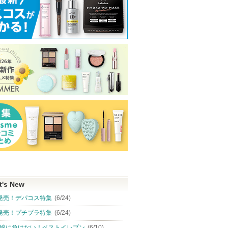
t's New
発売！デパコス特集
(6/24)
発売！プチプラ特集
(6/24)
線に負けない！ベストイレブン
(6/10)