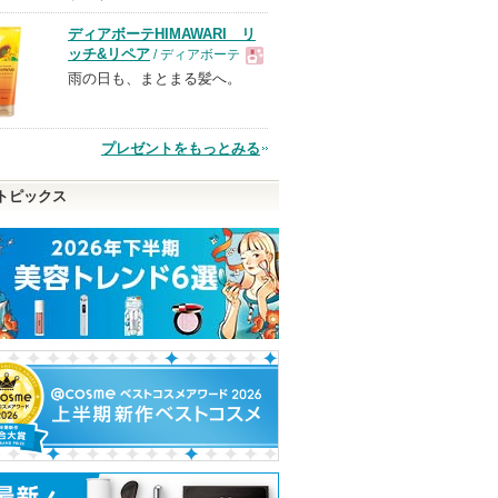
ディアボーテHIMAWARI リ
品
ッチ&リペア
/ ディアボーテ
雨の日も、まとまる髪へ。
現
品
プレゼントをもっとみる
トピックス