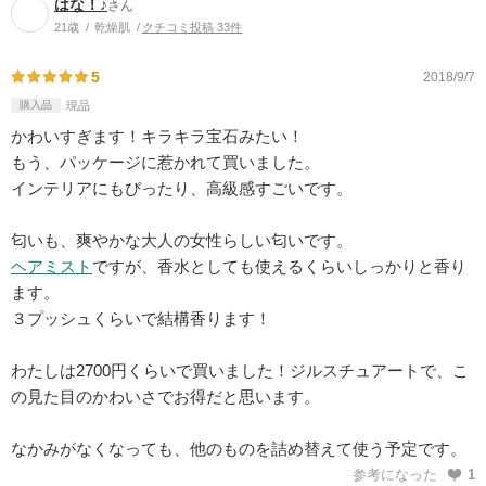
はな！♪
さん
21歳
乾燥肌
クチコミ投稿 33件
5
2018/9/7
購入品
現品
かわいすぎます！キラキラ宝石みたい！
もう、パッケージに惹かれて買いました。
インテリアにもぴったり、高級感すごいです。
匂いも、爽やかな大人の女性らしい匂いです。
ヘアミスト
ですが、香水としても使えるくらいしっかりと香り
ます。
３プッシュくらいで結構香ります！
わたしは2700円くらいで買いました！ジルスチュアートで、こ
の見た目のかわいさでお得だと思います。
なかみがなくなっても、他のものを詰め替えて使う予定です。
参考になった
1