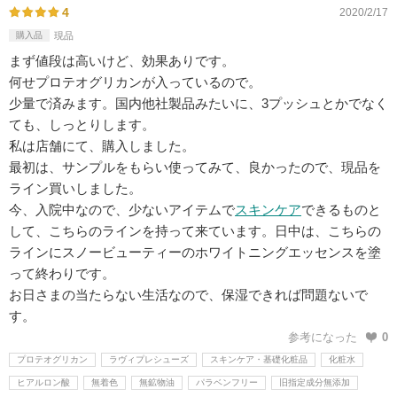
4
2020/2/17
購入品
現品
まず値段は高いけど、効果ありです。
何せプロテオグリカンが入っているので。
少量で済みます。国内他社製品みたいに、3プッシュとかでなく
ても、しっとりします。
私は店舗にて、購入しました。
最初は、サンプルをもらい使ってみて、良かったので、現品を
ライン買いしました。
今、入院中なので、少ないアイテムで
スキンケア
できるものと
して、こちらのラインを持って来ています。日中は、こちらの
ラインにスノービューティーのホワイトニングエッセンスを塗
って終わりです。
お日さまの当たらない生活なので、保湿できれば問題ないで
す。
参考になった
0
プロテオグリカン
ラヴィプレシューズ
スキンケア・基礎化粧品
化粧水
ヒアルロン酸
無着色
無鉱物油
パラベンフリー
旧指定成分無添加