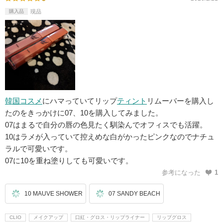
購入品
現品
韓国コスメ
にハマっていてリップ
ティント
リムーバーを購入し
たのをきっかけに07、10を購入してみました。
07はまるで自分の唇の色見たく馴染んでオフィスでも活躍。
10はラメが入っていて控えめな白がかったピンクなのでナチュ
ラルで可愛いです。
07に10を重ね塗りしても可愛いです。
参考になった
1
10 MAUVE SHOWER
07 SANDY BEACH
CLIO
メイクアップ
口紅・グロス・リップライナー
リップグロス