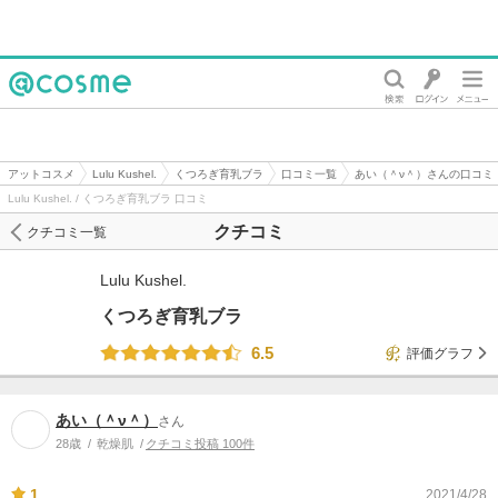
@cosme
アットコスメ
Lulu Kushel.
くつろぎ育乳ブラ
口コミ一覧
あい（＾ν＾）さんの口コミ
Lulu Kushel. / くつろぎ育乳ブラ 口コミ
クチコミ
クチコミ一覧
Lulu Kushel.
くつろぎ育乳ブラ
6.5
評価グラフ
あい（＾ν＾）
さん
28歳
乾燥肌
クチコミ投稿 100件
1
2021/4/28