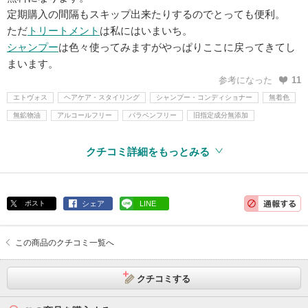
定期購入の間隔もスキップ出来たりするのでとっても便利。
ただ
トリートメント
は私にはいまいち。
シャンプー
は色々使ってみますがやっぱりここに戻ってきてし
まいます。
参考になった
11
エトヴォス
ヘアケア・スタイリング
シャンプー・コンディショナー
無着色
無鉱物油
アルコールフリー
パラベンフリー
旧指定成分無添加
クチコミ詳細をもっとみる
ポスト
シェア
LINE
この商品のクチコミ一覧へ
クチコミする