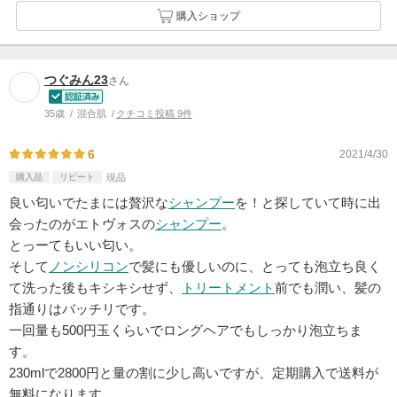
購入ショップ
つぐみん23
さん
35歳
混合肌
クチコミ投稿 9件
6
2021/4/30
購入品
リピート
現品
良い匂いでたまには贅沢な
シャンプー
を！と探していて時に出
会ったのがエトヴォスの
シャンプー
。
とっーてもいい匂い。
そして
ノンシリコン
で髪にも優しいのに、とっても泡立ち良く
て洗った後もキシキシせず、
トリートメント
前でも潤い、髪の
指通りはバッチリです。
一回量も500円玉くらいでロングヘアでもしっかり泡立ちま
す。
230mlで2800円と量の割に少し高いですが、定期購入で送料が
無料になります。