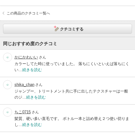
この商品のクチコミ一覧へ
クチコミする
同じおすすめ度のクチコミ
かにかわいい
さん
カラーしてた時に使っていました。 落ちにくいといえば落ちにく
い…
続きを読む
shika_chan
さん
ジャンプー、トリートメント共に手に出したテクスチャーは一般
のジ…
続きを読む
ちこ0715
さん
髪質、硬い多い直毛です。 ボトル一本と詰め替え２つ使い切りま
し…
続きを読む