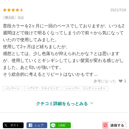
4
2021/7/18
購入品
現品
普段カラーを2ヶ月に一回のペースでしておりますが、いつも2
週間ほどで抜けて明るくなってしまうので前々から気になって
いたので使用してみました。
使用して2ヶ月ほど経ちましたが、
感想としては、少し色落ちが抑えられたかな？とは思います
が、使用していくとギシギシしてしまい髪質が変わる感じがし
ました。あと匂いが強いです。
そう総合的に考えるとリピートはないかもです…
参考になった
1
パンテーン
ヘアケア・スタイリング
シャンプー・コンディショナー
クチコミ詳細をもっとみる
ポスト
シェア
LINE