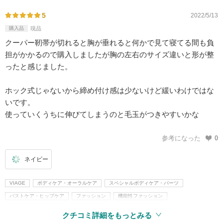
5
2022/5/13
購入品
現品
クーパー靭帯が切れると胸が垂れると何かで見て寝てる間も負
担がかかるので購入しましたが胸の左右のサイズ違いと形が整
ったと感じました。
ホック式じゃないから締め付け感は少ないけど緩いわけではな
いです。
使っていくうちに伸びてしまうのと毛玉がつきやすいかな
参考になった
0
ネイビー
VIAGE
ボディケア・オーラルケア
スペシャルボディケア・パーツ
バストケア・ヒップケア
ファッション
機能性ファッション
クチコミ詳細をもっとみる