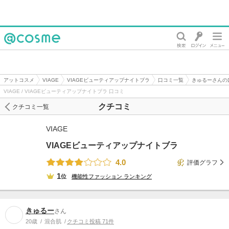
@cosme
アットコスメ
VIAGE
VIAGEビューティアップナイトブラ
口コミ一覧
きゅるーさんの
VIAGE / VIAGEビューティアップナイトブラ 口コミ
クチコミ
クチコミ一覧
VIAGE
VIAGEビューティアップナイトブラ
4.0
評価グラフ
1
位
機能性ファッション
ランキング
きゅるー
さん
20歳
混合肌
クチコミ投稿 71件