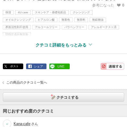
参考になった
0
保湿
4U care
スキンケア・基礎化粧品
クレンジング
オイルクレンジング
ヒアルロン酸
無着色
無香料
無鉱物油
界面活性剤不使用
アルコールフリー
パラベンフリー
アレルギーテスト済
旧指定成分無添加
クチコミ詳細をもっとみる
ポスト
シェア
LINE
この商品のクチコミ一覧へ
クチコミする
同じおすすめ度のクチコミ
Kana-cafe
さん