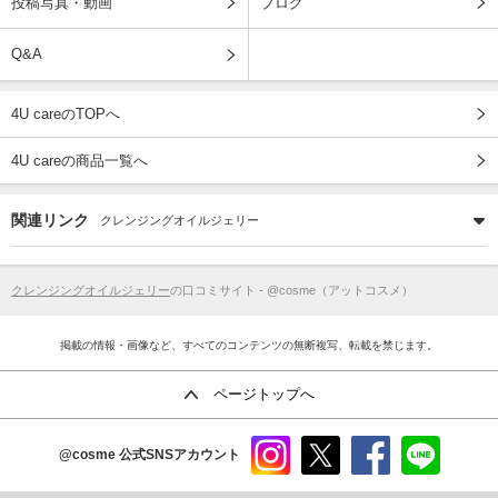
投稿写真・動画
ブログ
Q&A
4U careのTOPへ
4U careの商品一覧へ
関連リンク
クレンジングオイルジェリー
クレンジングオイルジェリー
の口コミサイト - @cosme（アットコスメ）
掲載の情報・画像など、すべてのコンテンツの無断複写、転載を禁じます。
ページトップへ
@cosme
公式SNSアカウント
instag
x
faceb
line