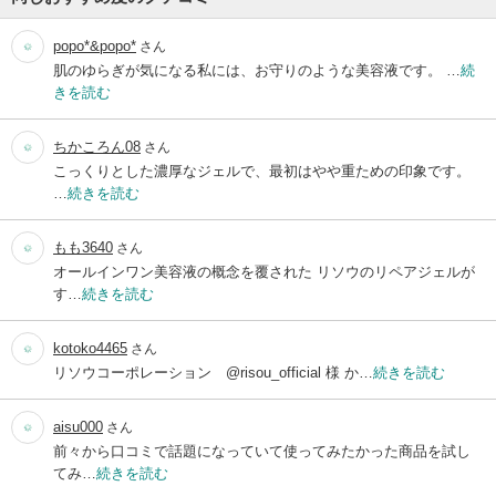
popo*&popo*
さん
肌のゆらぎが気になる私には、お守りのような美容液です。 …
続
きを読む
ちかころん08
さん
こっくりとした濃厚なジェルで、最初はやや重ための印象です。
…
続きを読む
もも3640
さん
オールインワン美容液の概念を覆された リソウのリペアジェルが
す…
続きを読む
kotoko4465
さん
リソウコーポレーション @risou_official 様 か…
続きを読む
aisu000
さん
前々から口コミで話題になっていて使ってみたかった商品を試し
てみ…
続きを読む