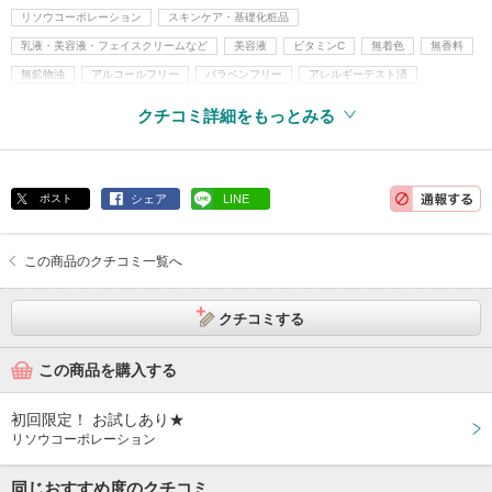
リソウコーポレーション
スキンケア・基礎化粧品
乳液・美容液・フェイスクリームなど
美容液
ビタミンC
無着色
無香料
無鉱物油
アルコールフリー
パラベンフリー
アレルギーテスト済
旧指定成分無添加
クチコミ詳細をもっとみる
ポスト
シェア
LINE
この商品のクチコミ一覧へ
クチコミする
この商品を購入する
初回限定！ お試しあり★
リソウコーポレーション
同じおすすめ度のクチコミ