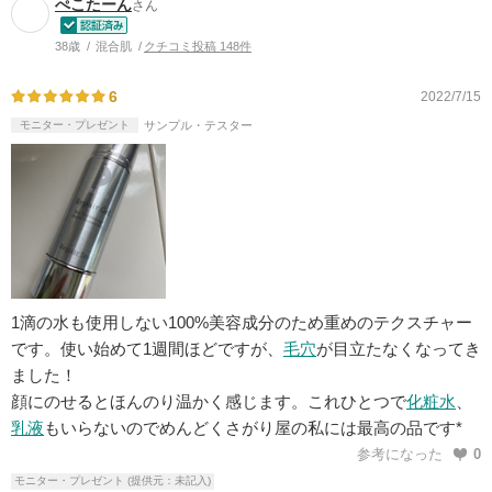
ぺこたーん
さん
38歳
混合肌
クチコミ投稿 148件
6
2022/7/15
モニター・プレゼント
サンプル・テスター
1滴の水も使用しない100%美容成分のため重めのテクスチャー
です。使い始めて1週間ほどですが、
毛穴
が目立たなくなってき
ました！
顔にのせるとほんのり温かく感じます。これひとつで
化粧水
、
乳液
もいらないのでめんどくさがり屋の私には最高の品です*
参考になった
0
モニター・プレゼント (提供元：未記入)