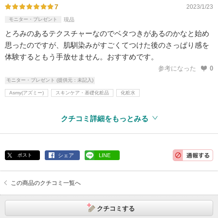
7
2023/1/23
モニター・プレゼント
現品
とろみのあるテクスチャーなのでベタつきがあるのかなと始め
思ったのですが、肌馴染みがすごくてつけた後のさっぱり感を
体験するともう手放せません。おすすめです。
参考になった
0
モニター・プレゼント (提供元：未記入)
Asmy(アズミー)
スキンケア・基礎化粧品
化粧水
クチコミ詳細をもっとみる
ポスト
シェア
LINE
この商品のクチコミ一覧へ
クチコミする