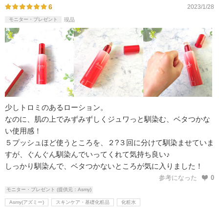
6
2023/1/28
モニター・プレゼント
現品
少しトロミのあるローション。
なのに、肌の上でみずみずしくジュワっと馴染む、ベタつかな
い使用感！
５プッシュほど使うところを、２?３回に分けて馴染ませていま
すが、ぐんぐん馴染んでいってくれて気持ち良い♪
しっかり馴染んで、ベタつかないところが気に入りました！
参考になった
0
モニター・プレゼント (提供元：Asmy)
Asmy(アズミー)
スキンケア・基礎化粧品
化粧水