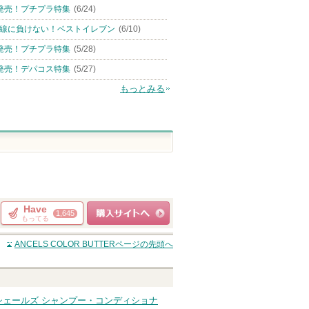
発売！プチプラ特集
(6/24)
線に負けない！ベストイレブン
(6/10)
発売！プチプラ特集
(5/28)
発売！デパコス特集
(5/27)
もっとみる
Have
1,645
もってる
ショッピングサイト
ANCELS COLOR BUTTER
ページの先頭へ
へ
シェールズ シャンプー・コンディショナ