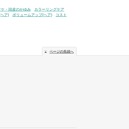
フケ・頭皮のかゆみ
カラーリングケア
ヘア)
ボリュームアップ(ヘア)
コスト
ページの先頭へ