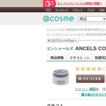
おトクにキレイになる情報が満載！
TOP
ランキング
ブランド
ブログ
Q&A
エンシェールズ / ANCELS COLOR BUTTER 口コ
アットコスメ
>
エンシェールズ
>
ANCELS COLOR
このブランドの情報を
ANCELS CO
エンシェールズ
見る
商品情報
クチコミ
投稿写
(492)
クチコミする
492
クチコミ
件
注
購入者のクチコミ
クチコミ