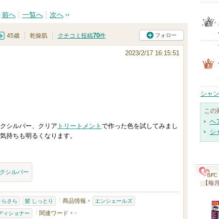
前へ
一覧へ
次へ
70
フォロー
45歳
乾燥肌
クチコミ投稿
件
2023/2/17 16:15:51
シャン
この
ヘ
クシルバー、クリア
トリートメント
で作った色を試してみまし
シ
気持ちも明るくなります。
クシルバー
【毎月
商品情報
さらさら
髪 しっとり
エンシェールズ
関連ワード
-
ディショナー