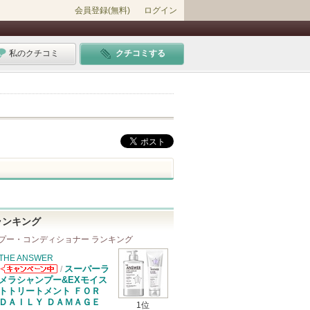
会員登録(無料)
ログイン
私のクチコミ
クチコミする
ランキング
プー・コンディショナー ランキング
THE ANSWER
スーパーラ
/
THE ANSWER
メラシャンプー&EXモイス
からのお知らせ
トトリートメント ＦＯＲ
があります
ＤＡＩＬＹ ＤＡＭＡＧＥ
1位