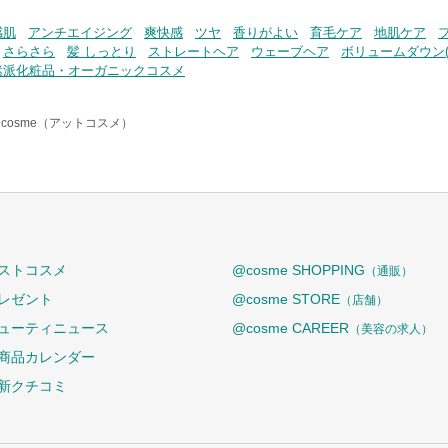
感肌
アンチエイジング
爽快感
ツヤ
香りがよい
育毛ケア
地肌ケア
さらさら
髪 しっとり
ストレートヘア
ウェーブヘア
ボリュームダウン(
然派化粧品・オーガニックコスメ
cosme（アットコスメ）
ストコスメ
@cosme SHOPPING
（通販）
レゼント
@cosme STORE
（店舗）
ューティニュース
@cosme CAREER
（美容の求人）
商品カレンダー
新クチコミ