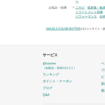
ー
お悩み・効果
ニキビ
低刺激・敏
トリートメント効果
パフォーマンス
自
ANCELS COLOR BUTTER
の口コミサイト -
@
サービス
@cosme
ベ
（化粧品・美容の口コミ）
プ
ランキング
ビ
ポイント・クーポン
新
ブログ
最
Q&A