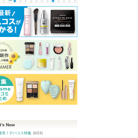
t's New
発売！デパコス特集
(6/24)