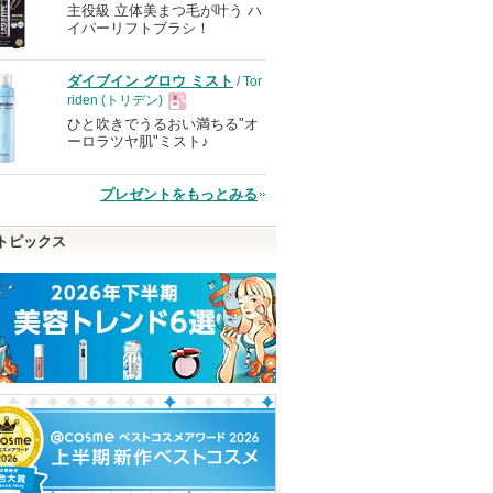
主役級 立体美まつ毛が叶う ハ
現
イパーリフトブラシ！
品
ダイブイン グロウ ミスト
/ Tor
riden (トリデン)
ひと吹きでうるおい満ちる"オ
現
ーロラツヤ肌"ミスト♪
品
プレゼントをもっとみる
トピックス
ーメルト
ヴォワールコレクチュー
ハンオールブロウカラ
スピーディーマ
ルｎ
ムーバー
rom&nd
クレ・ド・ポー ボーテ
ヒロインメイク
ショッピン
クレ・ド・ポー
ピン
ショッピ
ボーテからのお
グサイトへ
ショッピン
知らせがありま
トへ
グサイト
す
グサイトへ