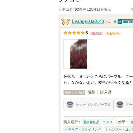
クチコミ492件中 125件目を表示
Evangelista0149
さん
認証済
1
5
購入品
リピート
0
人
以
上
の
メ
色落ちしましたところにパープル、ダー
ン
た。なかなかよい。髪色が明るくなると
バ
現品
購入品
使用した商品
ー
に
ショッキングパープル
ダー
お
気
購入場所
効果
通販化粧品・コスメ
に
ヘアケア・スタイリング
シャンプー・コン