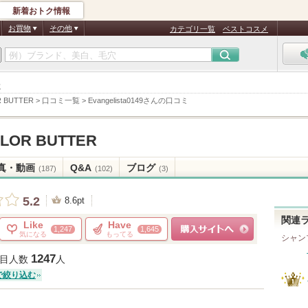
新着おトク情報
お買物
その他
カテゴリ一覧
ベストコスメ
ミ
 BUTTER
>
口コミ一覧
>
Evangelista0149さんの口コミ
LOR BUTTER
真・動画
Q&A
ブログ
(187)
(102)
(3)
5.2
8.6pt
関連
Like
Have
1,247
1,645
気になる
もってる
シャン
ショッピングサイトへ
1247
目人数
人
で絞り込む