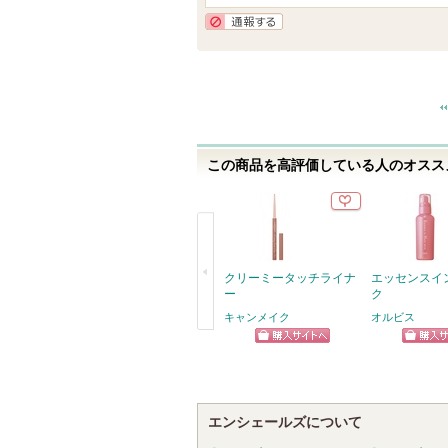
入
り
通報する
登
録
さ
れ
て
この商品を高評価している人のオススメ
い
ま
す
クリーミータッチライナ
エッセンスイ
ー
ク
キャンメイク
オルビス
戻
ショッピン
ショッ
る
グサイトへ
グサイ
エンシェールズについて