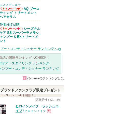
コスメデコルテ
AQ ブース
/
コスメデコルテ
ティング トリートメント
からのお知らせ
ヘアセラム
があります
THE ANSWER
シーズナル
/
THE ANSWER
ケア SS スーパーラメラシ
からのお知らせ
ャンプー & EXトリートメ
があります
ント
プー・コンディショナー ランキングへ
商品の関連ランキングもCHECK！
アケア・スタイリング ランキング
ャンプー・コンディショナー ランキング
?
@cosmeのランキングとは
ブランドファンクラブ限定プレゼント
 1・9・17・24日 開催！】
(応募受付：8/1～8/8)
ヒロインメイク ラッシュハ
イプ
/ ヒロインメイク