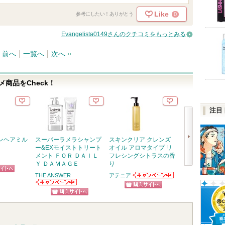
Like
0
参考にしたい！ありがとう
Evangelista0149さんのクチコミをもっとみる
前へ
一覧へ
次へ
商品をCheck！
注目
ンヘアミル
スーパーラメラシャンプ
スキンクリア クレンズ
RMK デューイ
ー&EXモイストトリート
オイル アロマタイプ リ
リップカラー
メント ＦＯＲ ＤＡＩＬ
フレシングシトラスの香
RMK
Ｙ ＤＡＭＡＧＥ
り
次
THE ANSWER
アテニア
ピン
ショッ
アテニアからの
へ
THE ANSWERか
お知らせがあり
トへ
グサイ
ショッピン
らのお知らせが
ます
ショッピン
あります
グサイトへ
グサイトへ