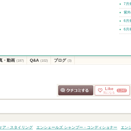
7月
紫外
6月
6月
真・動画
Q&A
ブログ
(187)
(102)
(3)
Like
1,247
気になる
クチコミする
ケア・スタイリング
エンシェールズ シャンプー・コンディショナー
エン