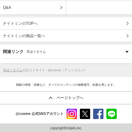
Q&A
ナイトミンのTOPへ
ナイトミンの商品一覧へ
関連リンク
耳ほぐタイム
耳ほぐタイム
の口コミサイト - @cosme（アットコスメ）
掲載の情報・画像など、すべてのコンテンツの無断複写、転載を禁じます。
ページトップへ
@cosme
公式SNSアカウント
instag
x
faceb
line
ram
ook
copyright©istyle,inc.