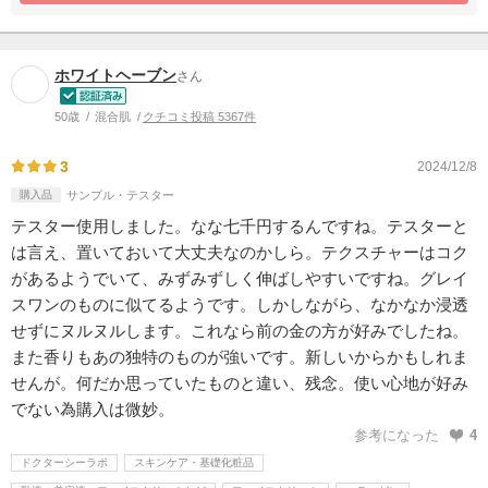
ホワイトヘーブン
さん
50歳
混合肌
クチコミ投稿 5367件
3
2024/12/8
購入品
サンプル・テスター
テスター使用しました。なな七千円するんですね。テスターと
は言え、置いておいて大丈夫なのかしら。テクスチャーはコク
があるようでいて、みずみずしく伸ばしやすいですね。グレイ
スワンのものに似てるようです。しかしながら、なかなか浸透
せずにヌルヌルします。これなら前の金の方が好みでしたね。
また香りもあの独特のものが強いです。新しいからかもしれま
せんが。何だか思っていたものと違い、残念。使い心地が好み
でない為購入は微妙。
参考になった
4
ドクターシーラボ
スキンケア・基礎化粧品