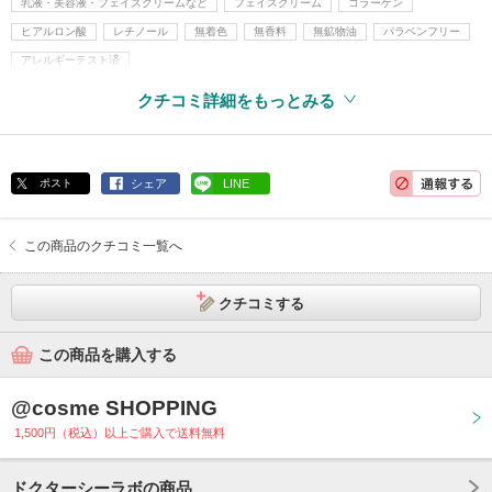
乳液・美容液・フェイスクリームなど
フェイスクリーム
コラーゲン
ヒアルロン酸
レチノール
無着色
無香料
無鉱物油
パラベンフリー
アレルギーテスト済
クチコミ詳細をもっとみる
ポスト
シェア
LINE
この商品のクチコミ一覧へ
クチコミする
この商品を購入する
@cosme SHOPPING
1,500円（税込）以上ご購入で送料無料
ドクターシーラボの商品