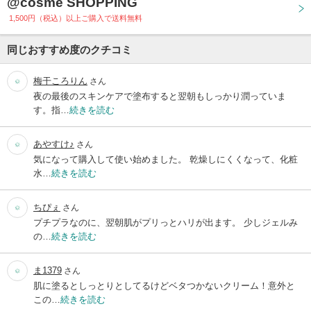
@cosme SHOPPING
1,500円（税込）以上ご購入で送料無料
同じおすすめ度のクチコミ
梅干ころりん
さん
夜の最後のスキンケアで塗布すると翌朝もしっかり潤っていま
す。指…
続きを読む
あやすけ♪
さん
気になって購入して使い始めました。 乾燥しにくくなって、化粧
水…
続きを読む
ちぴぇ
さん
プチプラなのに、翌朝肌がプリっとハリが出ます。 少しジェルみ
の…
続きを読む
ま1379
さん
肌に塗るとしっとりとしてるけどベタつかないクリーム！意外と
この…
続きを読む