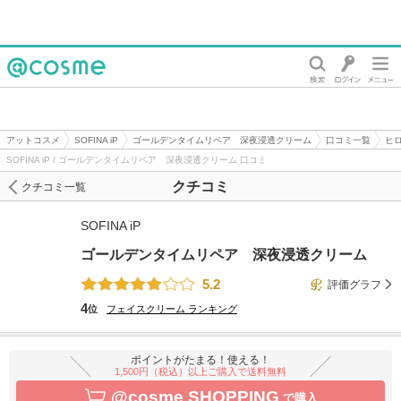
@cosme
アットコスメ
SOFINA iP
ゴールデンタイムリペア 深夜浸透クリーム
口コミ一覧
ヒロ
SOFINA iP / ゴールデンタイムリペア 深夜浸透クリーム 口コミ
クチコミ
クチコミ一覧
SOFINA iP
ゴールデンタイムリペア 深夜浸透クリーム
5.2
評価グラフ
4
位
フェイスクリーム
ランキング
ポイントがたまる！使える！
1,500円（税込）以上ご購入で送料無料
@cosme SHOPPING
で購入