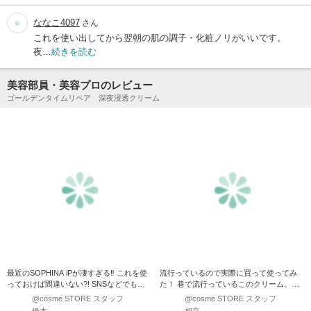
ななこ4097
さん
これを使い出してから翌朝の肌の調子・化粧ノリがいいです。
夜…
続きを読む
美容部員・美容プロのレビュー
ゴールデンタイムリペア 深夜浸透クリーム
最近のSOPHINA iPが凄すぎる‼︎ これを使
流行っているので実際に買って使ってみ
っておけば間違いない?! SNSなどでも人
た！ 巷で流行っているこのクリーム。ど
気の…
んなものかと買ってみま…
@cosme STORE スタッフ
@cosme STORE スタッフ
橋本
相良