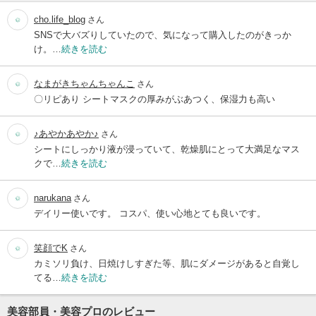
cho.life_blog
さん
SNSで大バズりしていたので、気になって購入したのがきっか
け。…
続きを読む
なまがきちゃんちゃんこ
さん
〇リピあり シートマスクの厚みがぶあつく、保湿力も高い
♪あやかあやか♪
さん
シートにしっかり液が浸っていて、乾燥肌にとって大満足なマス
クで…
続きを読む
narukana
さん
デイリー使いです。 コスパ、使い心地とても良いです。
笑顔でK
さん
カミソリ負け、日焼けしすぎた等、肌にダメージがあると自覚し
てる…
続きを読む
美容部員・美容プロのレビュー