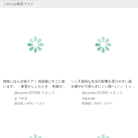
ごめんね素肌マスク
簡単にゆらぎ肌ケア！ 洗顔後にすぐに使
＼＼不規則な生活の影響を受けやすい肌
います。 ・夜更かししたとき ・乾燥が気
を健やかで揺らぎにくい肌へ♪／／ うっか
になるとき ・肌荒れ…
りメイクしたまま…
@cosme STORE スタッフ
@cosme STORE スタッフ
まつやま
miyazaki
混合肌 / 40代 / イエベ
乾燥肌 / 30代 / ブルベ