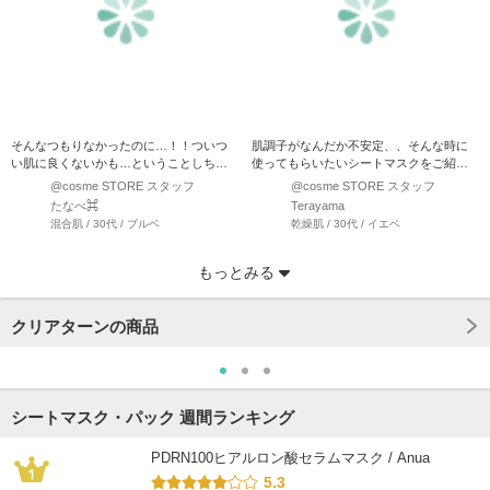
そんなつもりなかったのに…！！ついつ
肌調子がなんだか不安定、、そんな時に
い肌に良くないかも…ということしちゃ
使ってもらいたいシートマスクをご紹介
ってませんか？？？ ・…
します♪ まず潤いが…
@cosme STORE スタッフ
@cosme STORE スタッフ
たなべ⌘
Terayama
混合肌 / 30代 / ブルベ
乾燥肌 / 30代 / イエベ
もっとみる
クリアターンの商品
シートマスク・パック 週間ランキング
PDRN100ヒアルロン酸セラムマスク / Anua
5.3