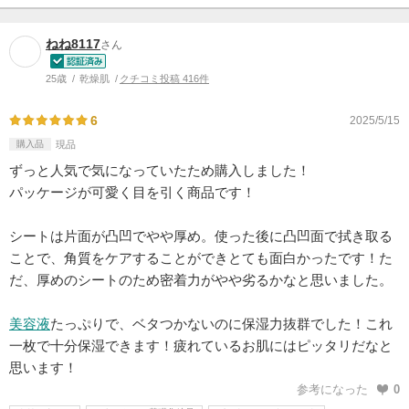
ねね8117
さん
25歳
乾燥肌
クチコミ投稿 416件
6
2025/5/15
購入品
現品
ずっと人気で気になっていたため購入しました！
パッケージが可愛く目を引く商品です！
シートは片面が凸凹でやや厚め。使った後に凸凹面で拭き取る
ことで、角質をケアすることができとても面白かったです！た
だ、厚めのシートのため密着力がやや劣るかなと思いました。
美容液
たっぷりで、ベタつかないのに保湿力抜群でした！これ
一枚で十分保湿できます！疲れているお肌にはピッタリだなと
思います！
参考になった
0