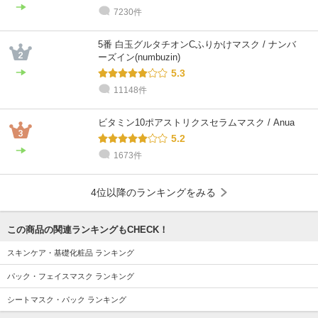
7230件
@cosme STORE スタッフ
@cosme STORE スタッフ
@cosme STORE スタッフ
@cosme STORE スタッフ
@cosme STORE スタッフ
@cosme STORE スタッフ
ko
はぎわら
橋本
中野
はせがわ
inoue
5番 白玉グルタチオンCふりかけマスク / ナンバ
混合肌 / 30代 / ブルベ
混合肌 / 30代 / イエベ
乾燥肌 / 30代 / イエベ
普通肌 / 40代 / イエベ
混合肌 / 30代 / イエベ
敏感肌 / 40代 / ブルベ
ーズイン(numbuzin)
5.3
11148件
ビタミン10ポアストリクスセラムマスク / Anua
5.2
1673件
4位以降のランキングをみる
この商品の関連ランキングもCHECK！
スキンケア・基礎化粧品 ランキング
パック・フェイスマスク ランキング
シートマスク・パック ランキング