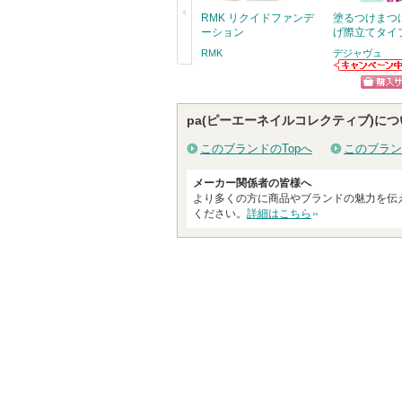
RMK リクイドファンデ
塗るつけまつ
ーション
げ際立てタイ
RMK
デジャヴュ
戻
デジャヴュから
のお知らせがあ
る
ショッ
ります
pa(ピーエーネイルコレクティブ)につ
グサイ
このブランドのTopへ
このブラン
メーカー関係者の皆様へ
より多くの方に商品やブランドの魅力を伝
ください。
詳細はこちら