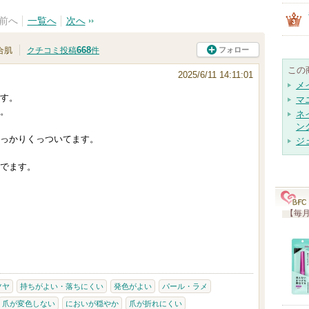
前へ
一覧へ
次へ
668
フォロー
合肌
クチコミ投稿
件
この
2025/6/11 14:11:01
メ
す。
マ
。
ネ
ン
っかりくっついてます。
ジ
でます。
【毎月
ツヤ
持ちがよい・落ちにくい
発色がよい
パール・ラメ
爪が変色しない
においが穏やか
爪が折れにくい