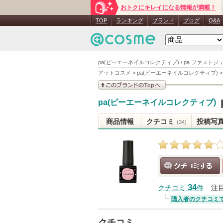
おトクにキレイになる情報が満載！
TOP
ランキング
ブランド
ブログ
Q&A
pa(ピーエーネイルコレクティブ) / pa ファストジ
アットコスメ
>
pa(ピーエーネイルコレクティブ)
このブランドの情報を
pa(ピーエーネイルコレクティブ)
見る
商品情報
クチコミ
投稿写
(34)
クチコミする
34
クチコミ
件
注
購入者のクチコミ
クチコミ