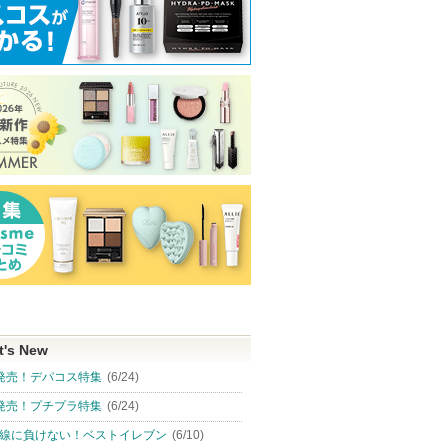
シル アイ
クリーム ファウンデイ
ビタミンC（ハードカプ
ラッピングセラ
ションe
セル）
スク
イプサ
DHC
Qurap(キュラップ
ショッピン
ショッピン
ショッピ
グサイトへ
グサイトへ
グサイト
t's New
発売！デパコス特集
(6/24)
発売！プチプラ特集
(6/24)
線に負けない！ベストイレブン
(6/10)