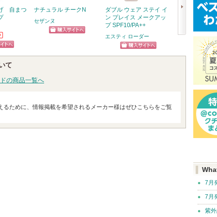
げ 自まつ
ナチュラル チークN
ダブル ウェア ステイ イ
パウダー&ペン
プ
ン プレイス メークアッ
ブロウEX
セザンヌ
プ SPF10/PA++
エクセル
エスティ ローダー
ショッピン
次
グサイトへ
へ
ピン
ショッピン
いて
トへ
グサイトへ
ドの商品一覧へ
えるために、情報掲載を希望されるメーカー様はぜひこちらをご覧
Wha
7月
7月
紫外