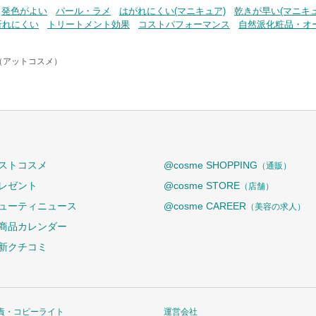
発色がよい
パール・ラメ
はがれにくい(マニキュア)
乾きが早い(マニキュ
折れにくい
トリートメント効果
コストパフォーマンス
自然派化粧品・オ
e（アットコスメ）
ストコスメ
@cosme SHOPPING
（通販）
レゼント
@cosme STORE
（店舗）
ューティニュース
@cosme CAREER
（美容の求人）
商品カレンダー
新クチコミ
責・コピーライト
運営会社