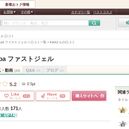
新着おトク情報
お買物
その他
カテゴリ一覧
ベストコスメ
ェル 口コミ
>
pa ファストジェル
>
口コミ一覧
>
Kaolさんの口コミ
pa ファストジェル
真・動画
Q&A
ブログ
(24)
(0)
(0)
5.2
0.5pt
関連
Like
Have
171
99
気になる
もってる
ネイル
ショッピングサイトへ
171
目人数
人
で絞り込む