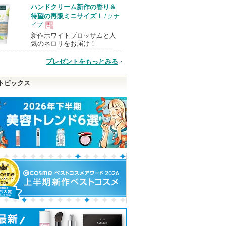
ハンドクリーム新作の香り＆
品
待望の再販ミニサイズ！
/ クナ
イプ
新作ホワイトブロッサムと人
現
気のネロリをお届け！
プレゼントをもっとみる
品
トピックス