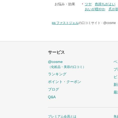
お悩み・効果
ツヤ
色持ちがよい
おいが穏やか
爪が
pa ファストジェル
の口コミサイト -
@cosm
サービス
@cosme
ベ
（化粧品・美容の口コミ）
プ
ランキング
ビ
ポイント・クーポン
新
ブログ
最
Q&A
プレミアム会員とは
免