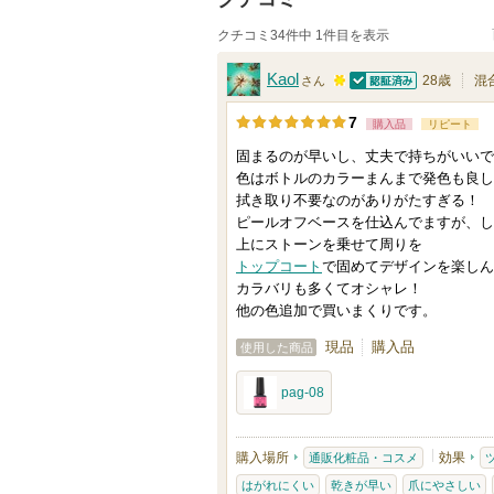
クチコミ34件中 1件目を表示
Kaol
28歳
混
さん
認証済
1
7
購入品
リピート
0
固まるのが早いし、丈夫で持ちがいいで
0
色はボトルのカラーまんまで発色も良し
人
拭き取り不要なのがありがたすぎる！
以
ピールオフベースを仕込んでますが、し
上
上にストーンを乗せて周りを
トップコート
で固めてデザインを楽しん
の
カラバリも多くてオシャレ！
メ
他の色追加で買いまくりです。
ン
現品
購入品
使用した商品
バ
ー
pag-08
に
お
購入場所
効果
通販化粧品・コスメ
気
はがれにくい
乾きが早い
爪にやさしい