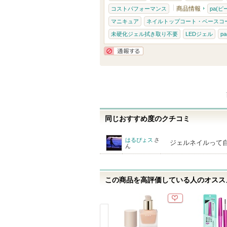
に
商品情報
コストパフォーマンス
pa(
入
マニキュア
ネイルトップコート・ベースコ
り
未硬化ジェル拭き取り不要
LEDジェル
pa
登
録
通報する
さ
れ
て
い
同じおすすめ度のクチコミ
ま
す
はるぴょス
さ
ジェルネイルって
ん
この商品を高評価している人のオススメ