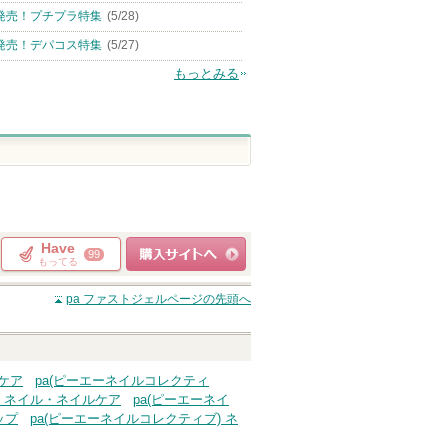
発売！プチプラ特集
(5/28)
発売！デパコス特集
(5/27)
もっとみる
Have
99
もってる
ショッピングサイト
pa ファストジェル
ページの先頭へ
へ
ケア
pa(ピーエーネイルコレクティ
) ネイル・ネイルケア
pa(ピーエーネイ
ップ
pa(ピーエーネイルコレクティブ) ネ