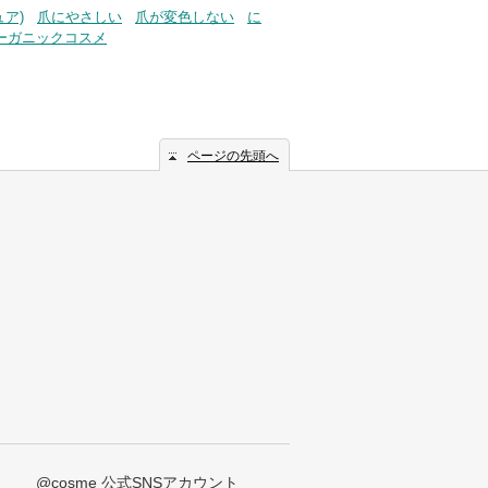
ア)
爪にやさしい
爪が変色しない
に
ーガニックコスメ
ページの先頭へ
@cosme 公式SNSアカウント