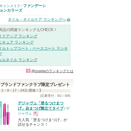
ファンデーシ
キャンメイク
/
ョンカラーズ
ネイル・ネイルケア ランキングへ
商品の関連ランキングもCHECK！
イクアップ ランキング
ニキュア ランキング
イルトップコート・ベースコート ランキ
グ
ェルネイル ランキング
?
@cosmeのランキングとは
ブランドファンクラブ限定プレゼント
 1・9・17・24日 開催！】
(応募受付：8/1～8/8)
デジャヴュ「塗るつけまつ
げ」自まつげ際立てタイプ
/ デ
ジャヴュ
大人気「塗るつけまつげ」が
現
試せるチャンス！