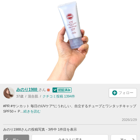
みのり1988
さん
フォロー
37歳
混合肌
クチコミ投稿 1394件
#PR #サンカット 毎日のUVケア*にうれしい、自立するチューブとワンタッチキャップ
SPF50＋ P…
続きを読む
2026/1/29
みのり1988さんの投稿写真 - 3件中 1件目を表示
前へ
クチコミに戻る
次へ