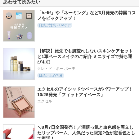
あわせて読みたい
「belif」や「ネーミング」など6月発売の韓国コス
955件
112件
2654件
5.3
5.5
5.6
メをピックアップ！
ミノンUVマイルド
サンカットＲ トー
ニベアUV ディープ
ジェル
ンアップUV エッ
プロテクト＆ケア
日焼け対策・UVケア
センス スノーホワ
ジェル
ミノン
イトブルー
ニベア
サンカット(コーセー
コスメポート)
【解説】旅先でも肌荒れしないスキンケアセット
と1軍ベースメイクのご紹介 ミニサイズで持ち運
びも◎
クレ・ド・ポー ボーテ
日焼け止め乳液
1700件
81件
1123件
5.6
5.7
5.1
エクセルのアイシャドウベースがパワーアップ！
ニベアUV ディープ
セラミエイド UV
ミノン アミノモイ
10/26発売「フィットアイベース」
プロテクト＆ケア
ミルク
スト エイジングケ
ミルクミスト
ア デイクリームUV
エクセル
セラミエイド
ニベア
ミノン
＼8月7日全国発売！／洒落っ気と血色感を両立し
たリップバーム、人気だった限定2色が定番色とし
て復活！