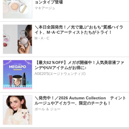
ョンタイプ登場
マキアージュ
＼本日全国発売！／光で遊ぶ”おもち”質感ハイラ
イト、M･A･Cアーティストたちがトライ！
M・A・C
【最大62％OFF】メガポ開催中！人気美容液ファ
ンデやUVアイテムがお得に♪
AGE20'S(エージトウェンティズ)
＼発売中！／2026 Autumn Collection　ティント
ルージュやアイカラー、限定のチークも！
ポール ＆ ジョー