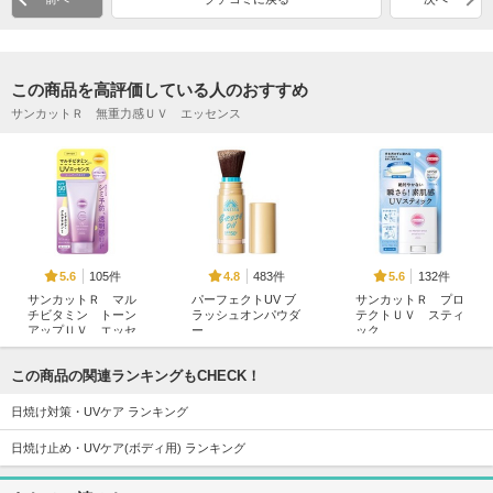
この商品を高評価している人のおすすめ
サンカットＲ 無重力感ＵＶ エッセンス
105件
483件
132件
5.6
4.8
5.6
サンカットＲ マル
パーフェクトUV ブ
サンカットＲ プロ
チビタミン トーン
ラッシュオンパウダ
テクトＵＶ スティ
アップＵＶ エッセ
ー
ック
ンス クリアラベン
アネッサ
サンカット(コーセー
ダー
コスメポート)
この商品の関連ランキングもCHECK！
サンカット(コーセー
コスメポート)
日焼け対策・UVケア ランキング
日焼け止め・UVケア(ボディ用) ランキング