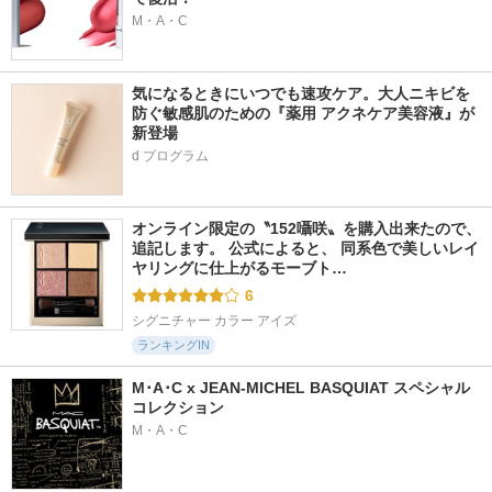
M・A・C
169件
73件
322件
5.4
5.8
4.7
サンカットＲ マル
セラミエイド UV
ミノン アミノモイ
チビタミンＵＶ エ
エッセンス
スト ブライトアッ
ッセンス
プベース UV
セラミエイド
気になるときにいつでも速攻ケア。大人ニキビを
サンカット(コーセー
ミノン
防ぐ敏感肌のための『薬用 アクネケア美容液』が
コスメポート)
新登場
d プログラム
オンライン限定の〝152囁咲〟を購入出来たので、
追記します。 公式によると、 同系色で美しいレイ
154件
265件
1171件
5.0
5.6
4.9
ヤリングに仕上がるモーブト…
サンカットＲ マル
クリニシールド UV
クロノビューティ
チビタミンＵＶ ミ
スキンケア
フラットスムースフ
6
スト
ィルターＵＶ
ドクターシーラボ
シグニチャー カラー アイズ
サンカット(コーセー
アリィー(ALLIE)
ランキングIN
コスメポート)
M･A･C x JEAN-MICHEL BASQUIAT スペシャル
コレクション
M・A・C