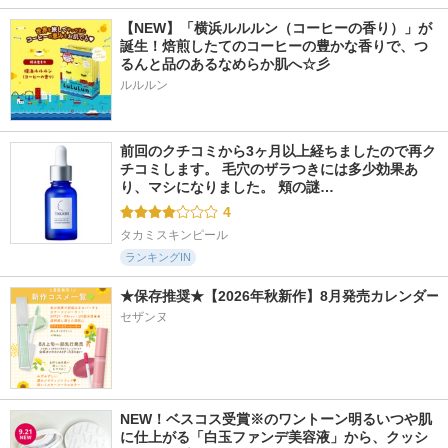
【NEW】「横浜ルルルン（コーヒーの香り）」が
誕生！焙煎したてのコーヒーの豊かな香りで、つ
るんと品のあるなめらか肌へ☆彡
ルルルン
前回のクチコミから3ヶ月以上経ちましたので再ク
チコミします。 毛穴のザラつきには多少効果あ
り、マシになりました。 頬の謎…
4
タカミスキンピール
ランキングIN
★保存推奨★【2026年秋新作】8月発売カレンダー
セザンヌ
NEW！ベスコス受賞※のワントーン明るいつや肌
に仕上がる「白玉ファンデ美容液」から、クッシ