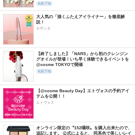
NARS
ス
化粧下地
大人気の「描くふたえアイライナー」を徹底解
説！
セザンヌ
8641件
5329件
5766件
5.6
5.1
5.4
ディオールスキン
ドラマティックスキ
プリズム・リーブル
フォーエヴァー ス
ンセンサーベース
【終了しました】「NARS」から初のクレンジン
ジバンシイ
キン コレクト コン
ＮＥＯ
グオイルが登場！いち早く体験できるイベントを
シーラー
マキアージュ
@cosme TOKYOで開催
ディオール
化粧下地
【@cosme Beauty Day】エトヴォスの予約アイ
テムを公開！！
エトヴォス
2654件
3509件
7357件
5.6
5.8
5.4
ニベアUV ディープ
カネボウ クリーム
エッセンス スキン
プロテクト＆ケア
イン デイII
グロウ ファンデー
ジェル
ション
KANEBO
ニベア
SHISEIDO
オンライン限定の〝152囁咲〟を購入出来たので、
追記します。 公式によると、 同系色で美しいレイ