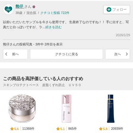
熊仔
さん
フォロー
38歳
混合肌
クチコミ投稿 722件
以前いただいたサンプルを今さら使用です。 生産終了なのですね！！ 手に出すと、写
真だと白っぽいですが、ラ…
続きを読む
2026/1/29
熊仔さんの投稿写真 - 3件中 2件目を表示
前へ
クチコミに戻る
次へ
この商品を高評価している人のおすすめ
スキンプロテクトベース 皮脂くずれ防止 ＵＶ５０
11368件
865件
20939件
5.6
5.1
5.8