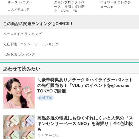
ルース パウダー
スキンプロテクトベ
ヴォワールコレクチ
ース 皮脂くずれ防
ュールｎ
コスメデコルテ
止 UV50 EX
クレ・ド・ポー ボー
プリマヴィスタ
テ
この商品の関連ランキングもCHECK！
ベースメイク ランキング
化粧下地・コンシーラー ランキング
化粧下地 ランキング
14196件
11272件
5842件
5.4
5.3
5.7
ディオールスキン
サンシェルター マ
タンイドル ウルト
あわせて読みたい
フォーエヴァー フ
ルチ プロテクショ
ラ ウェア リキッド
ルイド グロウ
ン トーンアップCC
N
＼豪華特典あり／チーク＆ハイライターパレット
ディオール
コスメデコルテ
ランコム
の先行販売も！「VDL」のイベントを@cosme 
TOKYOで開催
化粧下地
高温多湿の環境にも◎くずれにくいと人気の『ス
20292件
6241件
9408件
5.5
5.2
5.7
キンセンサーベース NEO』を深掘り｜全4色比較
ライトリフレクティ
メイク キープ ミス
カネボウ クリーム
も
ングセッティングパ
ト EX ＋
イン デイ
ウダー プレスト N
マキアージュ
コーセーコスメニエン
KANEBO