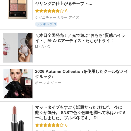
ヤリングに仕上がるモーブト…
6
シグニチャー カラー アイズ
ランキングIN
＼本日全国発売！／光で遊ぶ”おもち”質感ハイラ
イト、M･A･Cアーティストたちがトライ！
M・A・C
2026 Autumn Collectionを使用したクールなメイ
クルック♪
ポール ＆ ジョー
マットタイプもすごく話題だったけれど、 今は
艶々が気分。 SNSで色々色味を調べて私はハグミ
ーにしました。ブルベ冬てす。 Di…
6