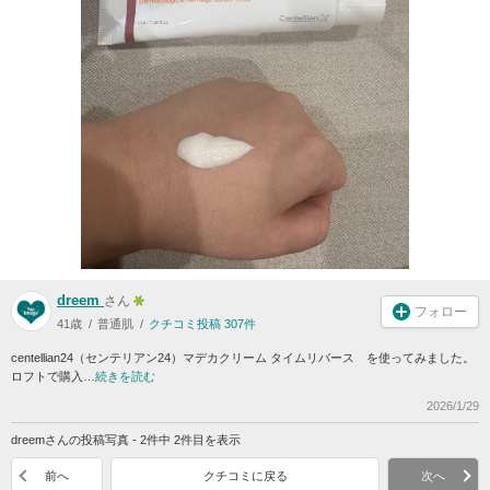
dreem
さん
フォロー
41歳
普通肌
クチコミ投稿 307件
centellian24（センテリアン24）マデカクリーム タイムリバース を使ってみました。
ロフトで購入…
続きを読む
2026/1/29
dreemさんの投稿写真 - 2件中 2件目を表示
前へ
クチコミに戻る
次へ