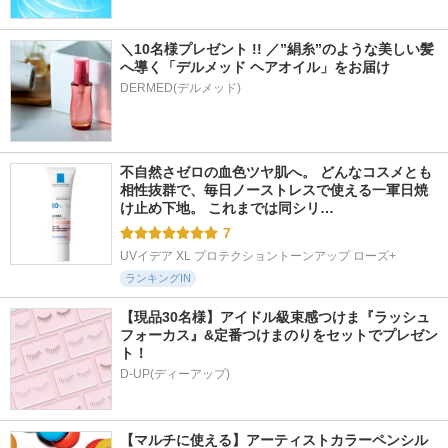
＼10名様プレゼント !! ／”絹糸”のような美しい髪
へ導く「デルメッド ヘアオイル」をお届け
DERMED(デルメッド)
不自然さゼロの血色ツヤ肌へ。 どんなコスメとも
相性抜群で、毎日ノーストレスで使える一軍日焼
け止め下地。 これまでは同シリ…
7
UVイデア XL プロテクショントーンアップ ローズ+
ランキングIN
【現品30名様】アイドル級束感つけま『ラッシュ
フォーカス』&定番つけまのりをセットでプレゼン
ト！
D-UP(ディーアップ)
【マルチに使える】アーティストカラーペンシル