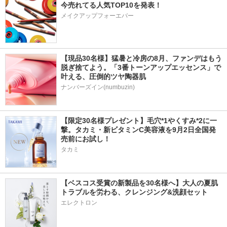
今売れてる人気TOP10を発表！
メイクアップフォーエバー
【現品30名様】猛暑と冷房の8月、ファンデはもう
脱ぎ捨てよう。「3番トーンアップエッセンス」で
叶える、圧倒的ツヤ陶器肌
ナンバーズイン(numbuzin)
【限定30名様プレゼント】毛穴*1やくすみ*2に一
撃。タカミ・新ビタミンC美容液を9月2日全国発
売前にお試し！
タカミ
【ベスコス受賞の新製品を30名様へ】大人の夏肌
トラブルを労わる、クレンジング&洗顔セット
エレクトロン