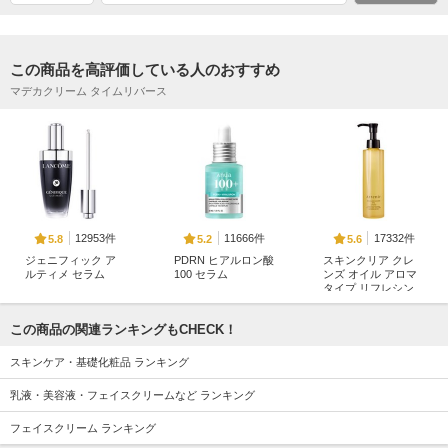
この商品を高評価している人のおすすめ
マデカクリーム タイムリバース
12953件
11666件
17332件
5.8
5.2
5.6
ジェニフィック ア
PDRN ヒアルロン酸
スキンクリア クレ
ルティメ セラム
100 セラム
ンズ オイル アロマ
タイプ リフレシン
ランコム
Anua
グシトラスの香り
アテニア
この商品の関連ランキングもCHECK！
スキンケア・基礎化粧品 ランキング
乳液・美容液・フェイスクリームなど ランキング
フェイスクリーム ランキング