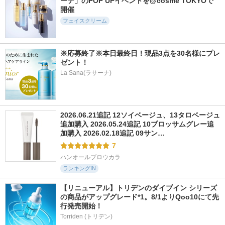
ーテ」のPOP UPイベントを@cosme TOKYOで
SKIN1004
開催
フェイスクリーム
※応募終了※本日最終日！現品3点を30名様にプレ
ゼント！
716件
9659件
1117件
5.5
5.4
5.9
La Sana(ラサーナ)
リードルＳ PDRN+
ホワイトトリュフフ
ガラクトポアオーツ
セラム
ァーストスプレーセ
ートナー
ラム
VT(ブイティー)
SAM'U
d'Alba(ダルバ)
2026.06.21追記 12ソイベージュ、13タロベージュ
追加購入 2026.05.24追記 10ブロッサムグレー追
加購入 2026.02.18追記 09サン…
7
ハンオールブロウカラ
ランキングIN
【リニューアル】トリデンのダイブイン シリーズ
の商品がアップグレード*1。8/1よりQoo10にて先
行発売開始！
Torriden (トリデン)