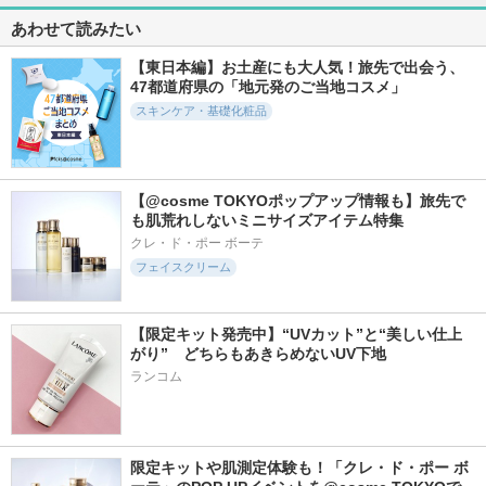
3126件
1338件
1263件
5.3
5.7
5.6
あわせて読みたい
プロバイオダーム(T
リジュラン デュア
グルタチオントナー
M) 3Dリフティン
ルエフェクトアンプ
SKIN＆LAB(スキンア
グクリーム
ル
【東日本編】お土産にも大人気！旅先で出会う、
ンドラブ)
BIOHEAL BOH
リジュラン(REJURAN
47都道府県の「地元発のご当地コスメ」
COSMETICS)
スキンケア・基礎化粧品
【@cosme TOKYOポップアップ情報も】旅先で
も肌荒れしないミニサイズアイテム特集
4295件
3332件
6338件
5.6
5.1
5.2
クレ・ド・ポー ボーテ
アトバリア365 クリ
PDRNピンクセラム
オルビス ザ クレン
フェイスクリーム
ーム
ジング オイル
MEDICUBE(メディキ
AESTURA
ューブ)
オルビス
【限定キット発売中】“UVカット”と“美しい仕上
がり”　どちらもあきらめないUV下地
ランコム
2496件
999件
18401件
5.8
5.9
5.3
センテラ クイック
ガラクトポアセラム
タカミスキンピール
限定キットや肌測定体験も！「クレ・ド・ポー ボ
カーミングパッド
SAM'U
タカミ