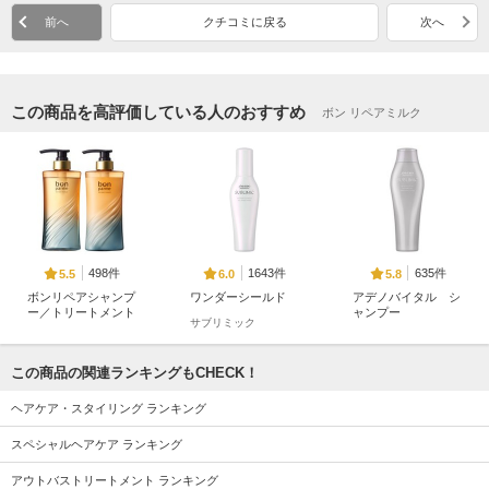
前へ
クチコミに戻る
次へ
この商品を高評価している人のおすすめ
ボン リペアミルク
498件
1643件
635件
5.5
6.0
5.8
ボンリペアシャンプ
ワンダーシールド
アデノバイタル シ
ー／トリートメント
ャンプー
サブリミック
bonparme
サブリミック
この商品の関連ランキングもCHECK！
ヘアケア・スタイリング ランキング
スペシャルヘアケア ランキング
1502件
443件
494件
5.0
5.7
5.7
アウトバストリートメント ランキング