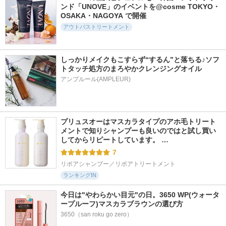
ンド「UNOVE」のイベントを@cosme TOKYO・
ムスク）
ティー＆ピオニーの
サブリミック
香り リラクシング
OSAKA・NAGOYA で開催
SILK THE RICH
シャンプー／トリー
アウトバストリートメント
トメント
パンテーン
しっかりメイクもこすらず“するん”と落ちる♪ソフ
トタッチ処方のまろやかクレンジングオイル
アンプルール(AMPLEUR)
207件
298件
442件
5.8
5.3
5.3
パンテーン エクス
モイストヴェール
ソラ ウェザーケ
トラダメージリペア
シャンプー＜無香料
ア クリスタルシャ
プリュスオーはマスカラタイプのアホ毛トリート
美容液ヘアミルク
＞／トリートメント
ンプー/ヘアトリー
メントで知りシャンプーも良いのではと試し買い
洗い流さないトリー
＜無香料＞
トメント モイスト
してからリピートしています。 …
トメント
タイプ
MILK.
7
パンテーン
SOLA WEATHER CA
RE
リポアシャンプー／リポアトリートメント
ランキングIN
今日は"やわらかい目元"の日。3650 WP(ウォータ
ープルーフ)マスカラブラウンの選び方
3650（san roku go zero）