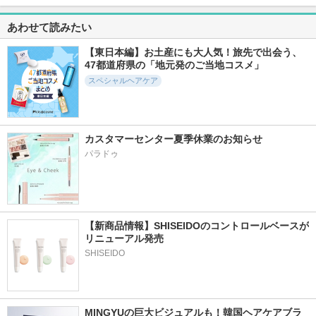
ストレートシャンプ
パンテーンEXP プ
Linon ロックオイル
ー/ストレートトリ
レステージダメージ
Linon
あわせて読みたい
ートメント
ケア シャンプー/コ
ンディショナー
Straine
【東日本編】お土産にも大人気！旅先で出会う、
パンテーン
47都道府県の「地元発のご当地コスメ」
スペシャルヘアケア
カスタマーセンター夏季休業のお知らせ
509件
60件
439件
5.8
5.5
5.5
パラドゥ
アデノバイタル ス
ボン リペアオイル
ストレートヘアオイ
カルプ パワーショ
ル
bonparme
ット
Straine
サブリミック
【新商品情報】SHISEIDOのコントロールベースが
リニューアル発売
SHISEIDO
484件
325件
542件
5.4
5.7
5.8
SILK THE RICHシャ
ミラクルズ ファイ
エアリーフロー シ
ンプー／トリートメ
ンフレグランスコレ
ャンプー／トリート
MINGYUの巨大ビジュアルも！韓国ヘアケアブラ
ント（ムードナイト
クション ホワイト
メント