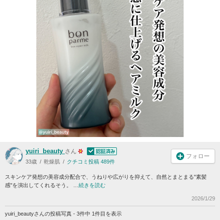
yuiri_beauty
さん
フォロー
33歳
乾燥肌
クチコミ投稿 489件
スキンケア発想の美容成分配合で、うねりや広がりを抑えて、自然とまとまる"素髪
感"を演出してくれるそう。 …
続きを読む
2026/1/29
yuiri_beautyさんの投稿写真 - 3件中 1件目を表示