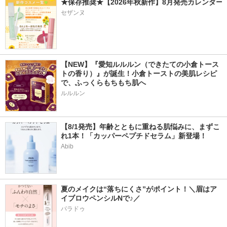
★保存推奨★【2026年秋新作】8月発売カレンダー
セザンヌ
【NEW】『愛知ルルルン（できたての小倉トース
トの香り）』が誕生！小倉トーストの美肌レシピ
で、ふっくらもちもち肌へ
ルルルン
【8/1発売】年齢とともに重ねる肌悩みに、まずこ
れ1本！「カッパーペプチドセラム」新登場！
Abib
夏のメイクは“落ちにくさ”がポイント！＼眉はア
イブロウペンシルNで♪／
パラドゥ