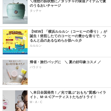
＼理想の肌状態に／タッチャの保湿アイテムで夏
のうるおいチャージ
タッチャ
【NEW】「横浜ルルルン（コーヒーの香り）」が
誕生！焙煎したてのコーヒーの豊かな香りで、つ
るんと品のあるなめらか肌へ☆彡
ルルルン
帰省・旅行バッグに　＼ 夏の好印象コスメ ／
パラドゥ
＼本日全国発売！／光で遊ぶ”おもち”質感ハイラ
イト、M･A･Cアーティストたちがトライ！
M・A・C