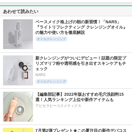
17380件
11720件
13652件
5.6
5.2
5.3
あわせて読みたい
スキンクリア クレ
PDRN ヒアルロン酸
エッセンスイン ク
ンズ オイル アロマ
100 セラム
レンジングフォーム
タイプ リフレシン
ベースメイク格上げの朝の新習慣！「NARS」
Anua
d プログラム
グシトラスの香り
『ライトリフレクティング クレンジングオイル』
アテニア
の魅力や使い方を徹底解説
オイルクレンジング
新クレンジングがついにデビュー！話題の限定プ
リズマリフ粉や透明感を引き出すスキンケアもチ
398件
86件
2497件
5.1
5.7
5.8
ェック
２ＷＡＹクリアマス
ヒートブースト ポ
センテラ クイック
NARS
クウォッシュ
アクリア ジェル洗
カーミングパッド
オイルクレンジング
顔
willone
SKIN1004
skimme
【編集部記事】2022年版おすすめ毛穴洗顔料15
選！人気ランキング上位や新作アイテムも
アピセラピーコスメティクス
1117件
18434件
275件
5.9
5.3
5.9
7月第2弾プレゼント★この夏注目の新作デパコス
ガラクトポアオーツ
タカミスキンピール
リップシックグロウ