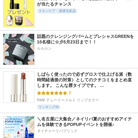
が当たるチャンス
ートナー
セラム
タカミ
スキンケア・基礎化粧品
SAM'U
AGE20'S(エージトウ
ェンティズ)
話題のクレンジングバームとプレシャスGREENを
10名様に☆彡5月23日まで！！
ルルルン
1000件
4311件
4433件
5.9
5.6
5.4
ガラクトポアセラム
アトバリア365 クリ
UVイデア XL プロテ
ーム
クショントーンアッ
SAM'U
プ ローズ+
AESTURA
しばらく使ったので必ずグロスで仕上げる派（数
ラ ロッシュ ポゼ
時間経過後の対策）としてのクチコミをまとめ直
します。 こんな唇タイプです。 …
7
RMK デューイーメルト リップカラー
ランキングIN
＼名古屋に大集合／ネイリパ夏のおすすめアイテ
ムを体験できるPOPUPイベントを開催♪
ネイチャーリパブリック