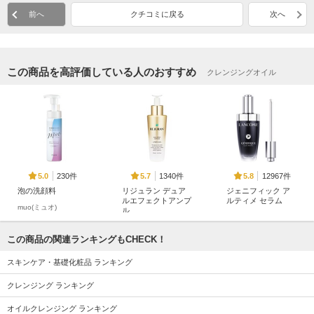
前へ
クチコミに戻る
次へ
この商品を高評価している人のおすすめ
クレンジングオイル
230件
1340件
12967件
5.0
5.7
5.8
泡の洗顔料
リジュラン デュア
ジェニフィック ア
ルエフェクトアンプ
ルティメ セラム
muo(ミュオ)
ル
ランコム
リジュラン(REJURAN
COSMETICS)
この商品の関連ランキングもCHECK！
スキンケア・基礎化粧品 ランキング
クレンジング ランキング
オイルクレンジング ランキング