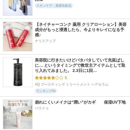
Torriden (トリデン)
スキンケア・基礎化粧品
【ネイチャーコンク 薬用 クリアローション】美容
成分がもっと浸透したら、今よりキレイになる予
感♪
1679件
7415件
1687件
5.2
5.8
5.2
ナリスアップ
ビタミン10ポアスト
ジェノプティクス
桃70ナイアシンセラ
リクスセラムマスク
インフィニットオー
ムマスク
ラ エッセンス
Anua
Anua
SK-II
美容院に行きたいけどバタバタしていて先延ばし
に… というタイミングで救世主アイテムとして取
り入れてみました。 2.3日に1回…
5
AQ ブースティング トリートメント ヘアセラム
ランキングIN
崩れにくいメイクは“潤い”がカギ　　保湿UV下地
パラドゥ