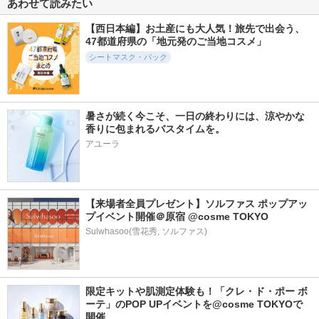
あわせて読みたい
ンリペアエッセンス
ッシュ
ルティメ セラム
マスク
ドクターケイ
ランコム
【西日本編】お土産にも大人気！旅先で出会う、
ピュレア
47都道府県の「地元発のご当地コスメ」
シートマスク・パック
暑さが続く今こそ、一日の終わりには、涼やかな
11159件
17370件
13642件
5.3
5.6
5.3
香りに包まれるバスタイムを。
5番 白玉グルタチオ
スキンクリア クレ
エッセンスイン ク
ンCふりかけマスク
ンズ オイル アロマ
レンジングフォーム
アユーラ
タイプ リフレシン
ナンバーズイン(numb
d プログラム
グシトラスの香り
uzin)
アテニア
【来場者全員プレゼント】ソルファス ポップアッ
プイベント開催＠原宿 @cosme TOKYO
Sulwhasoo(雪花秀, ソルファス)
2246件
2283件
1573件
5.1
5.3
5.2
セルメイジング ビ
クリアエッセンスマ
レチビタエッセンス
限定キットや肌測定体験も！「クレ・ド・ポー ボ
タC ブライトニング
スク
マスク
ーテ」のPOP UPイベントを@cosme TOKYOで
マスク
ピュレア
ピュレア
開催