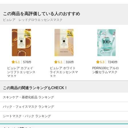
この商品を高評価している人のおすすめ
ピュレア レッドグロウエッセンスマスク
576件
316件
7240件
5.1
5.1
5.3
ピュレア カフェイ
ピュレア ホワイト
PDRN100ヒアルロ
ンリフトエッセンス
ライスエッセンスマ
ン酸セラムマスク
マスク
スク
Anua
ピュレア
ピュレア
この商品の関連ランキングもCHECK！
スキンケア・基礎化粧品 ランキング
パック・フェイスマスク ランキング
シートマスク・パック ランキング
436件
6018件
12963件
5.0
5.3
5.8
ピュレア リジュオ
ABC-Gピールウォ
ジェニフィック ア