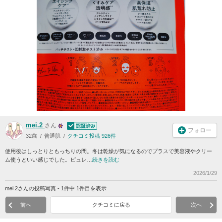
mei.2
さん
フォロー
32歳
普通肌
クチコミ投稿 926件
使用後はしっとりともっちりの間。冬は乾燥が気になるのでプラスで美容液やクリー
ム使うといい感じでした。ピュレ…
続きを読む
2026/1/29
mei.2さんの投稿写真 - 1件中 1件目を表示
前へ
クチコミに戻る
次へ