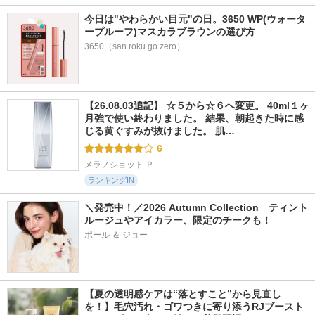
今日は"やわらかい目元"の日。3650 WP(ウォータ
ープルーフ)マスカラブラウンの選び方
3650（san roku go zero）
【26.08.03追記】 ☆５から☆６へ変更。 40ml１ヶ
月強で使い終わりました。 結果、朝起きた時に感
じる黄ぐすみが抜けました。 肌…
6
メラノショット Ｐ
ランキングIN
＼発売中！／2026 Autumn Collection　ティント
ルージュやアイカラー、限定のチークも！
ポール ＆ ジョー
【夏の透明感ケアは“落とすこと”から見直し
を！】毛穴汚れ・ゴワつきに寄り添うRJブースト