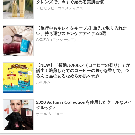
クレンズで、今すぐ始める美肌習慣
アピセラピーコスメティクス
【旅行中もキレイをキープ♪】旅先で取り入れた
い、持ち運びスキンケアアイテム5選
AXXZIA（アクシージア）
【NEW】「横浜ルルルン（コーヒーの香り）」が
誕生！焙煎したてのコーヒーの豊かな香りで、つ
るんと品のあるなめらか肌へ☆彡
ルルルン
2026 Autumn Collectionを使用したクールなメイ
クルック♪
ポール ＆ ジョー