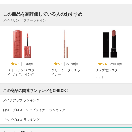
この商品を高評価している人のおすすめ
メイベリン リフターシャイン
1318件
27598件
29100件
4.5
5.5
5.4
メイベリン SPステ
クリーミータッチラ
リップモンスター
イ ヴィニルインク
イナー
ケイト
メイベリン ニューヨ
キャンメイク
ーク
この商品の関連ランキングもCHECK！
メイクアップ ランキング
口紅・グロス・リップライナー ランキング
リップグロス ランキング
1719件
10577件
22094件
5.2
5.4
5.6
ロウグロウジェルテ
ハンオールブロウカ
超細芯アイブロウ