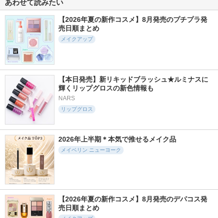
あわせて読みたい
ィント
ラ
セザンヌ
hince
rom&nd
【2026年夏の新作コスメ】8月発売のプチプラ発
売日順まとめ
メイクアップ
4711件
3298件
5260件
5.3
5.1
5.3
【本日発売】新リキッドブラッシュ★ルミナスに
フィー 3Dボリュー
影色リップメイカー
カラーリングアイブ
輝くリップグロスの新色情報も
ミンググロス
ロウEX
セザンヌ
NARS
fwee(フィー)
ヘビーローテーション
リップグロス
2026年上半期＊本気で推せるメイク品
メイベリン ニューヨーク
1011件
1031件
18686件
5.0
5.7
5.2
メイベリン SP フラ
ジューシーベリープ
塗るつけまつげ 自
ッフ ブロウ ムース
ランピングリップオ
まつげ際立てタイプ
イル
メイベリン ニューヨ
デジャヴュ
【2026年夏の新作コスメ】8月発売のデパコス発
ーク
TOCOBO
売日順まとめ