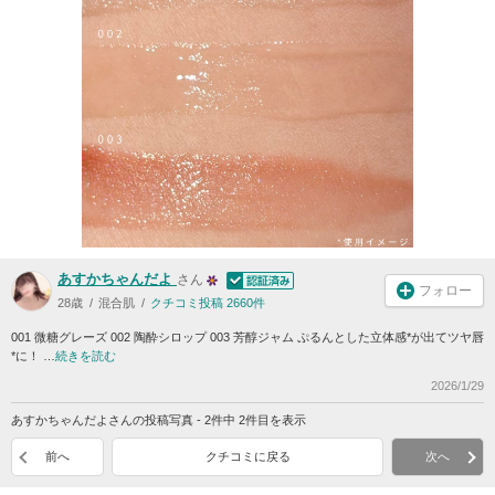
あすかちゃんだよ
さん
フォロー
28歳
混合肌
クチコミ投稿 2660件
001 微糖グレーズ 002 陶酔シロップ 003 芳醇ジャム ぷるんとした立体感*が出てツヤ唇
*に！ …
続きを読む
2026/1/29
あすかちゃんだよさんの投稿写真 - 2件中 2件目を表示
前へ
クチコミに戻る
次へ