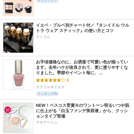
メイクアップ
イエベ・ブルベ別チャート付／『タンイドル ウル
2627件
14070件
1532件
5.2
5.4
5.1
トラ ウェア スティック』の使い方とコツ
グロウリップティン
デザイニングアイブ
ハイパーリフトマス
ト
ロウ3D
カラ
ランコム
オペラ
ケイト
D-UP(ディーアップ)
お手頃価格なのに、お洒落で可愛い色が揃ってい
ます。去年ハケが改良されて、更に塗りやすくな
りました。季節やイベント毎に、…
6
カラフルネイルズ
ランキングIN
NEW！ベスコス受賞※のワントーン明るいつや肌
に仕上がる「白玉ファンデ美容液」から、クッシ
ョンタイプ登場
マキアージュ