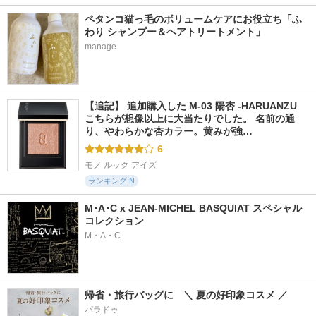
ペタンコ猫っ毛のボリュームケアにお役立ち「ふ
わり シャンプー＆ヘアトリートメント」
manage
【追記】 追加購入した M-03 陽杏 -HARUANZU 
こちらが想像以上に大当たりでした。 名前の通
り、やわらかな杏カラー。黄みが強…
6
モノ ルック アイズ
ランキングIN
M･A･C x JEAN-MICHEL BASQUIAT スペシャル
コレクション
M・A・C
帰省・旅行バッグに　＼ 夏の好印象コスメ ／
パラドゥ