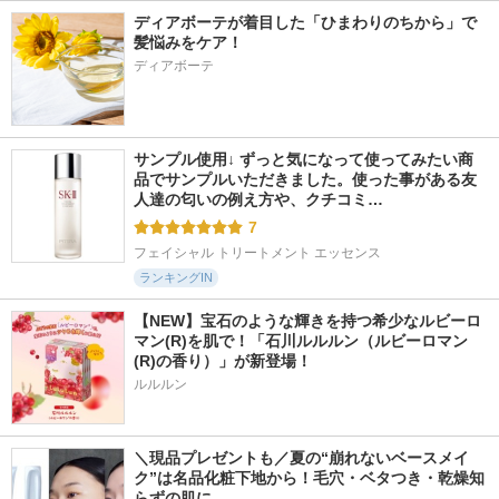
ディアボーテが着目した「ひまわりのちから」で
髪悩みをケア！
ディアボーテ
サンプル使用↓ ずっと気になって使ってみたい商
品でサンプルいただきました。使った事がある友
人達の匂いの例え方や、クチコミ…
7
フェイシャル トリートメント エッセンス
ランキングIN
【NEW】宝石のような輝きを持つ希少なルビーロ
マン(R)を肌で！「石川ルルルン（ルビーロマン
(R)の香り）」が新登場！
ルルルン
＼現品プレゼントも／夏の“崩れないベースメイ
ク”は名品化粧下地から！毛穴・ベタつき・乾燥知
らずの肌に