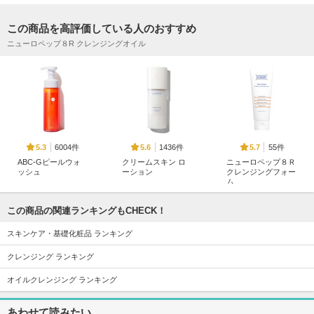
この商品を高評価している人のおすすめ
ニューロペップ８R クレンジングオイル
6004件
1436件
55件
5.3
5.6
5.7
ABC-Gピールウォ
クリームスキン ロ
ニューロペップ８Ｒ
ッシュ
ーション
クレンジングフォー
ム
ドクターケイ
LANEIGE(ラネージ
ュ)
DOPAMY(ドパミー)
この商品の関連ランキングもCHECK！
スキンケア・基礎化粧品 ランキング
クレンジング ランキング
オイルクレンジング ランキング
817件
457件
525件
5.6
5.5
5.7
エクストリーム ク
フュージョンクレン
グリーンティー セ
あわせて読みたい
リーム[オリジナル]
ジング
ラミド ミルク エッ