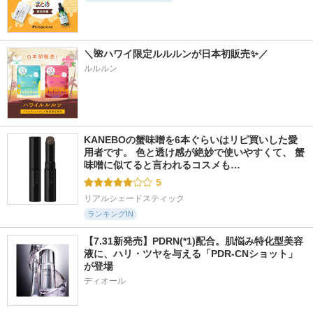
＼🌺ハワイ限定ルルルンが日本初販売✨／
261件
95件
17350件
5.3
5.5
5.6
ルルルン
ブラックマグマ ホ
ニューロペップ８Ｒ
スキンクリア クレ
ットクレンジングオ
アンプルセラム
ンズ オイル アロマ
イル
タイプ リフレシン
DOPAMY(ドパミー)
グシトラスの香り
ロゼット
アテニア
KANEBOの蟹味噌を6本ぐらいはリピ買いした愛
用者です。 色と透け感が絶妙で使いやすくて、 蟹
味噌に似てると言われるコスメも…
5
リアルシェードスティック
ランキングIN
【7.31新発売】PDRN(*1)配合。肌悩み特化型美容
液に、ハリ・ツヤを与える「PDR-CNショット」
が登場
ディオール