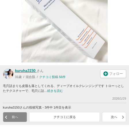
kuruha3150
さん
フォロー
31歳
混合肌
クチコミ投稿 56件
毛穴詰まりも皮脂も落としてくれる、ディープオイルクレンジングです トローっとし
たテクスチャーで、毛穴に詰…
続きを読む
2026/1/29
kuruha3150さんの投稿写真 - 3件中 1件目を表示
前へ
クチコミに戻る
次へ