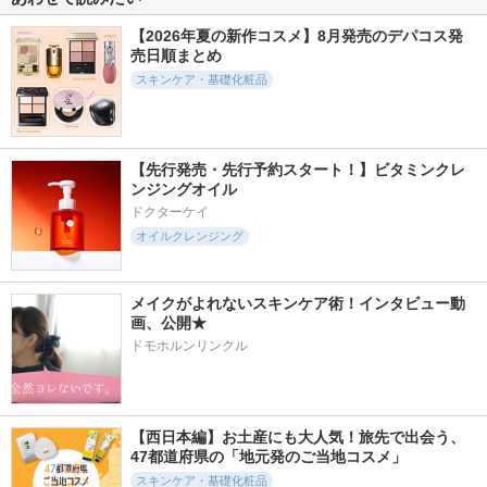
センストナー
Real Barrier
Yunth
【2026年夏の新作コスメ】8月発売のデパコス発
イニスフリー
売日順まとめ
スキンケア・基礎化粧品
【先行発売・先行予約スタート！】ビタミンクレ
250件
511件
1000件
5.5
5.1
5.5
ンジングオイル
ロゼット洗顔サボン
夢みる ポアクリア
オールインワンビタ
クリアウォッシュ
バームオイル
ミンC美容液
ドクターケイ
ロゼット
オイルクレンジング
ロゼット
Fru:C
メイクがよれないスキンケア術！インタビュー動
画、公開★
ドモホルンリンクル
483件
397件
965件
5.6
5.4
5.7
マルチスクエアシー
ブースター美容液
ビオルチアアイラッ
トマスク
シュセラム
An四季+
【西日本編】お土産にも大人気！旅先で出会う、
Yunth
Bio Lucia
47都道府県の「地元発のご当地コスメ」
スキンケア・基礎化粧品