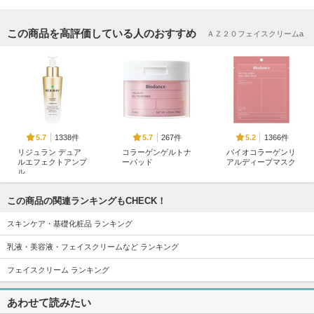
この商品を高評価している人のおすすめ
ＡＺ２０フェイスクリームa
1338件
267件
1366件
5.7
5.7
5.2
リジュラン デュア
コラーゲンゲルトナ
バイオコラーゲンリ
ルエフェクトアンプ
ーパッド
アルディープマスク
ル
Biodance
Biodance
リジュラン(REJURAN
COSMETICS)
この商品の関連ランキングもCHECK！
スキンケア・基礎化粧品 ランキング
乳液・美容液・フェイスクリームなど ランキング
フェイスクリーム ランキング
243件
17332件
718件
5.7
5.6
5.8
あわせて読みたい
ファイン100
スキンクリア クレ
オンマイスキン ハ
ンズ オイル アロマ
ーブピーリングソリ