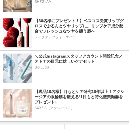
SHEGLAM
【30名様にプレゼント！】ベスコス受賞リップグ
ロスでぷるんとツヤリップに。リップケア成分配
合でフレッシュなツヤを纏う唇へ
メイクアップフォーエバー
＼公式Instagramスタッフアカウント開設記念／
オトナの目元に嬉しいケアセット
Bio Lucia
【現品10名様】目もとケア研究10年以上！アクシ
ージアの眼輪筋を鍛える*1目もと特化型美顔器を
プレゼント♪
AXXZIA（アクシージア）