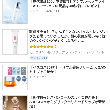
【歴代累計100万本突破*1】アンプルール ブライ
トAOローションN 現品を30名様にプレゼント
アンプルール(AMPLEUR)
評価変更★5→7 なんてことないオイルクレンジン
グだと思っていましたが、肌の状態が悪い時に他
のクレンジングが尽くしみる中、…
7
カルテＨＤ　モイスチュア クレンジング　オイルジェル
ランキングIN
【ベスコス30冠*】トリプル薬用クリーム 人気*の
ヒミツをご紹介！
ドクターケイ
【新作情報】スパンコールのような輝きを！
SHEGLAMからグリッターリキッドリップが新登
場！