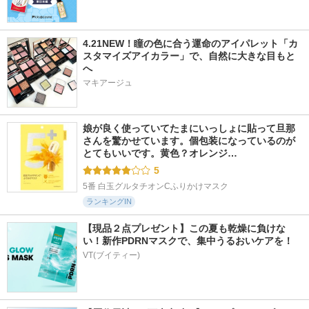
4.21NEW！瞳の色に合う運命のアイパレット「カ
スタマイズアイカラー」で、自然に大きな目もと
へ
647件
511件
999件
6.3
4.8
5.9
マキアージュ
ビタ３セラム
ツボクサスージング
ガラクトポアセラム
ハイドロリアルヨモ
ooznary
SAM'U
ギマスク
LIALUSTER(リアラス
娘が良く使っていてたまにいっしょに貼って旦那
ター)
さんを驚かせています。個包装になっているのが
とてもいいです。黄色？オレンジ…
5
5番 白玉グルタチオンCふりかけマスク
ランキングIN
【現品２点プレゼント】この夏も乾燥に負けな
い！新作PDRNマスクで、集中うるおいケアを！
VT(ブイティー)