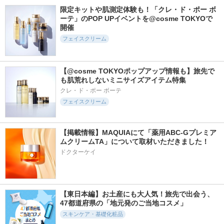
imini (イミニ)
タイプ リフレシン
ューション フェイ
限定キットや肌測定体験も！「クレ・ド・ポー ボ
グシトラスの香り
ス用
ーテ」のPOP UPイベントを@cosme TOKYOで
アテニア
on:myskin
開催
フェイスクリーム
【@cosme TOKYOポップアップ情報も】旅先で
も肌荒れしないミニサイズアイテム特集
267件
1263件
500件
5.8
5.6
5.8
クレ・ド・ポー ボーテ
ウルリス ロングア
グルタチオントナー
リズム ベース デイ
フェイスクリーム
イラッシュ MIZU
リーケアマスク シ
SKIN＆LAB(スキンア
セラム
ャイン
ンドラブ)
ululis
RISM(リズム)
【掲載情報】MAQUIAにて「薬用ABC-Gプレミア
ムクリームTA」について取材いただきました！
ドクターケイ
127件
2110件
538件
5.9
5.6
5.8
【東日本編】お土産にも大人気！旅先で出会う、
リンクルリペアミス
プライマーショット
C×AZ ダーマイン
47都道府県の「地元発のご当地コスメ」
ト
ショット
アテニア
スキンケア・基礎化粧品
アカラン
ESIENCE