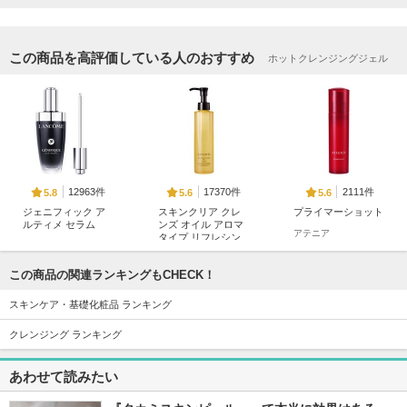
この商品を高評価している人のおすすめ
ホットクレンジングジェル
12963件
17370件
2111件
5.8
5.6
5.6
ジェニフィック ア
スキンクリア クレ
プライマーショット
ルティメ セラム
ンズ オイル アロマ
アテニア
タイプ リフレシン
ランコム
グシトラスの香り
アテニア
この商品の関連ランキングもCHECK！
スキンケア・基礎化粧品 ランキング
クレンジング ランキング
あわせて読みたい
18428件
4782件
1354件
5.3
5.6
5.5
タカミスキンピール
セラム
Pure C Mask