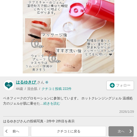
はるゆきぴ
さん
フォロー
44歳
混合肌
クチコミ投稿 222件
ベネフィークのプロモーションに参加しています。 ホットクレンジングジェル 温感処
方のジェルが肌に乗せた…
続きを読む
2026/1/29
はるゆきぴさんの投稿写真 - 2件中 2件目を表示
前へ
クチコミに戻る
次へ