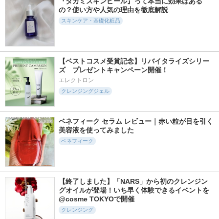
『タカミスキンピール』って本当に効果はある
の？使い方や人気の理由を徹底解説
タカミ
ベネフィーク
Yunth
スキンケア・基礎化粧品
【ベストコスメ受賞記念】リバイタライズシリー
ズ　プレゼントキャンペーン開催！
3638件
1074件
811件
5.3
5.4
5.6
エレクトロン
アクアレーベル ス
Pure AZ Mask
アテニア ミッドナ
ペシャルジェルクリ
イトモイスチャライ
クレンジングジェル
Yunth
ーム EX （ブライト
ザー
ニング）
アテニア
アクアレーベル
ベネフィーク セラム レビュー｜赤い粒が目を引く
美容液を使ってみました
ベネフィーク
819件
11707件
1255件
5.7
5.2
5.6
【終了しました】「NARS」から初のクレンジン
ビトアス マイパー
PDRN ヒアルロン酸
ミノン アミノモイ
グオイルが登場！いち早く体験できるイベントを
フェクション Ⅰ しっ
100 セラム
スト モイストチャ
@cosme TOKYOで開催
とり
ージ ミルク
Anua
クレンジング
ビトアス
ミノン