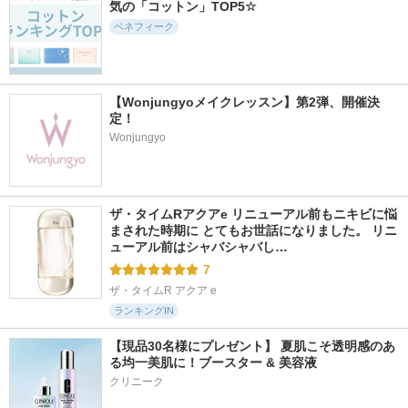
気の「コットン」TOP5☆
ベネフィーク
【Wonjungyoメイクレッスン】第2弾、開催決
定！
Wonjungyo
ザ・タイムRアクアe リニューアル前もニキビに悩
まされた時期に とてもお世話になりました。 リニ
ューアル前はシャバシャバし…
7
ザ・タイムR アクア e
ランキングIN
【現品30名様にプレゼント】 夏肌こそ透明感のあ
る均一美肌に！ブースター & 美容液
クリニーク