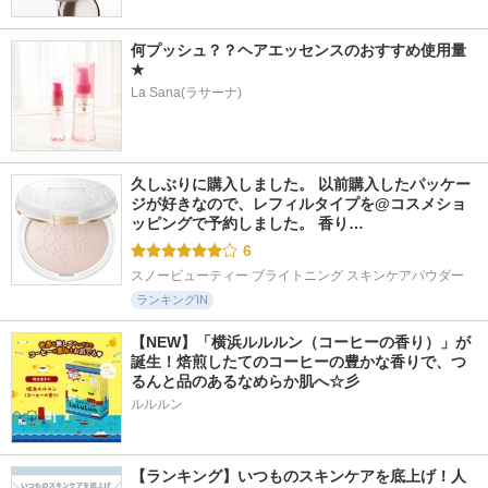
何プッシュ？？ヘアエッセンスのおすすめ使用量
★
La Sana(ラサーナ)
5158件
6357件
4308件
5.5
5.2
5.6
レチノパワー リン
オルビス ザ クレン
アトバリア365 クリ
クルクリーム ba
ジング オイル
ーム
エリクシール
久しぶりに購入しました。 以前購入したパッケー
オルビス
AESTURA
ジが好きなので、レフィルタイプを@コスメショ
ッピングで予約しました。 香り…
6
スノービューティー ブライトニング スキンケアパウダー
ランキングIN
【NEW】「横浜ルルルン（コーヒーの香り）」が
誕生！焙煎したてのコーヒーの豊かな香りで、つ
るんと品のあるなめらか肌へ☆彡
ルルルン
【ランキング】いつものスキンケアを底上げ！人