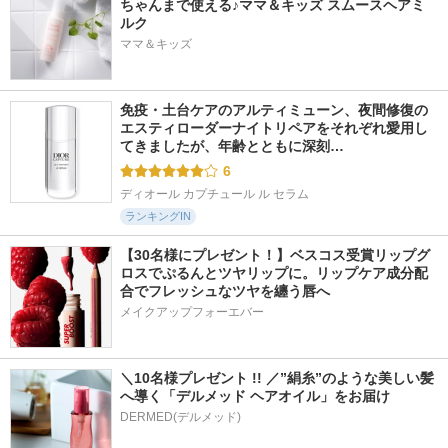
ちゃんまで使える♪ママ＆キッズ スムースヘアミ
ルク
ママ＆キッズ
免疫・土台ケアのアルティミューン、夜間修復の
エスティローダーナイトリペアをそれぞれ愛用し
てきましたが、年齢とともに深刻…
6
ディオール カプチュール ル セラム
ランキングIN
【30名様にプレゼント！】ベスコス受賞リップグ
ロスでぷるんとツヤリップに。リップケア成分配
合でフレッシュなツヤを纏う唇へ
メイクアップフォーエバー
＼10名様プレゼント !! ／”絹糸”のような美しい髪
へ導く「デルメッド ヘアオイル」をお届け
DERMED(デルメッド)