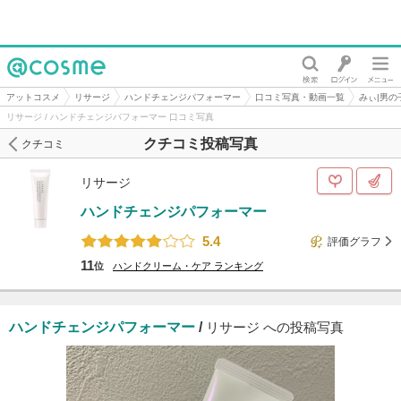
@cosme
アットコスメ
リサージ
ハンドチェンジパフォーマー
口コミ写真・動画一覧
みぃ|男
リサージ / ハンドチェンジパフォーマー 口コミ写真
クチコミ投稿写真
クチコミ
リサージ
ハンドチェンジパフォーマー
5.4
評価グラフ
11
位
ハンドクリーム・ケア
ランキング
ハンドチェンジパフォーマー
/
リサージ への投稿写真