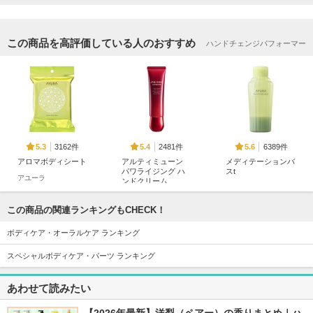
この商品を高評価している人のおすすめ
ハンドチェンジパフォーマー
3162件
2481件
6389件
5.3
5.4
5.6
アロマボディシート
アルティミューン
メディテーションバ
パワライジング ハ
スt
アユーラ
ンドクリーム
アユーラ
SHISEIDO
この商品の関連ランキングもCHECK！
ボディケア・オーラルケア ランキング
スペシャルボディケア・パーツ ランキング
2971件
9226件
615件
5.2
5.6
5.3
あわせて読みたい
ボディミルク ブラ
ディープモイスチャ
ビューティハンドセ
イトニング＆エイジ
ースプレー
ラム リンクル＆ブ