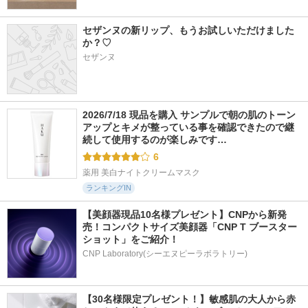
セザンヌの新リップ、もうお試しいただけました
か？♡
セザンヌ
2344件
4123件
607件
5.1
5.1
5.0
iroha INTIMATE WA
薬用BARTH中性重
タカミスキンピール
SH【FOAM TYPE】
炭酸入浴剤
ボディ
ベルガモットとビタ
2026/7/18 現品を購入 サンプルで朝の肌のトーン
BARTH
タカミ
ーオレンジの香り
アップとキメが整っている事を確認できたので継
iroha INTIMATE CAR
続して使用するのが楽しみです…
E
6
薬用 美白ナイトクリームマスク
ランキングIN
【美顔器現品10名様プレゼント】CNPから新発
売！コンパクトサイズ美顔器「CNP T ブースター 
ショット」をご紹介！
CNP Laboratory(シーエヌピーラボラトリー)
【30名様限定プレゼント！】敏感肌の大人から赤