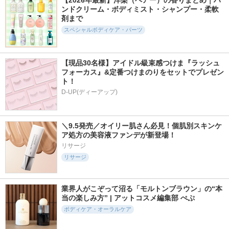
【2026年最新】洋梨（ペアー）の香りまとめ｜ハ
ングケア＜医薬部外
ライト
ンドクリーム・ボディミスト・シャンプー・柔軟
キュレル
品＞
インフィニティ
剤まで
ファンケル
スペシャルボディケア・パーツ
【現品30名様】アイドル級束感つけま『ラッシュ
フォーカス』&定番つけまのりをセットでプレゼン
ト！
1578件
3608件
1775件
5.4
5.6
5.8
D-UP(ディーアップ)
ボディウォッシュ B
キュレル バスタイ
バックステージ グ
EE HUG
ム モイストバリア
ロウ マキシマイザ
クリーム
ー パレット
HACCI(ハッチ)
＼9.5発売／オイリー肌さん必見！個肌別スキンケ
キュレル
ディオール
ア処方の美容液ファンデが新登場！
リサージ
リサージ
業界人がこぞって沼る「モルトンブラウン」の“本
3188件
580件
2273件
5.6
5.3
5.4
当の楽しみ方” | アットコスメ編集部 ぺぷ
APフェイス＆ボデ
リフレッシング デ
ナイトリートバス
ィ乳液
オドラントミスト
ボディケア・オーラルケア
アユーラ
ケアセラ
athletia(アスレティア)