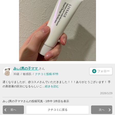
みぃ|男の子ママ
さん
フォロー
30歳
敏感肌
クチコミ投稿 87件
遅くなりましたが、@コスメさんでいただきました！！！ありがとうございます！ 手
の美容液の区分になるらしいこ…
続きを読む
2026/1/29
みぃ|男の子ママさんの投稿写真 - 1件中 1件目を表示
前へ
クチコミに戻る
次へ