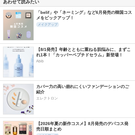
1031件
10568件
4710件
5.7
5.4
5.3
あわせて読みたい
ジューシーベリープ
ハンオールブロウカ
フィー 3Dボリュー
ランピングリップオ
ラ
ミンググロス
「belif」や「ネーミング」など6月発売の韓国コス
イル
メをピックアップ！
rom&nd
fwee(フィー)
TOCOBO
メイクアップ
【8/1発売】年齢とともに重ねる肌悩みに、まずこ
れ1本！「カッパーペプチドセラム」新登場！
3293件
198件
4485件
5.1
5.7
5.1
Abib
影色リップメイカー
ヘルシーカバープラ
ポッピングシルエッ
イマー
トシャドウ
セザンヌ
AN'BLESS
ケイト
カバー力の高い崩れにくいファンデーションのご
紹介
エレクトロン
29098件
1530件
841件
5.4
5.1
5.3
リップモンスター
ハイパーリフトマス
カールフィックスマ
【2026年夏の新作コスメ】8月発売のデパコス発
カラ
スカラ
売日順まとめ
ケイト
D-UP(ディーアップ)
エチュード