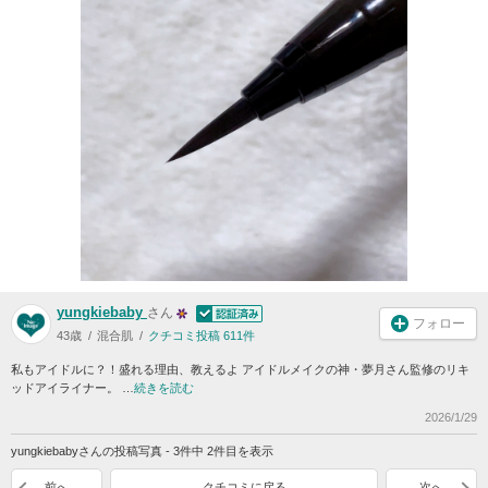
yungkiebaby
さん
フォロー
43歳
混合肌
クチコミ投稿 611件
私もアイドルに？！盛れる理由、教えるよ アイドルメイクの神・夢月さん監修のリキ
ッドアイライナー。 …
続きを読む
2026/1/29
yungkiebabyさんの投稿写真 - 3件中 2件目を表示
前へ
クチコミに戻る
次へ