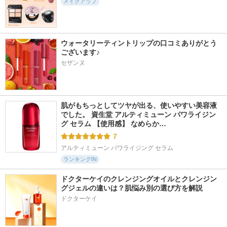
メイクアップ
ウォータリーティントリップの口コミありがとう
ございます♪
22084件
2726件
6977件
5.6
5.7
5.6
セザンヌ
超細芯アイブロウ
スキンシャドウ デ
RMK デューイーメ
ザイニング パレッ
ルト リップカラー
セザンヌ
ト
RMK
コスメデコルテ
肌がもちっとしてツヤが出る、使いやすい美容液
でした。 資生堂 アルティミューン パワライジン
グ セラム 【使用感】 なめらか…
7
アルティミューン パワライジング セラム
ランキングIN
ドクターケイのクレンジングオイルとクレンジン
グジェルの違いは？肌悩み別の選び方を解説
ドクターケイ