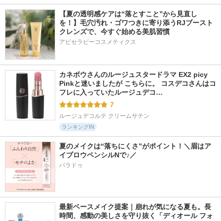
【夏の透明感ケアは“落とすこと”から見直し
を！】毛穴汚れ・ゴワつきに寄り添うRJブースト
クレンズで、今すぐ始める美肌習慣
アピセラピーコスメティクス
カネボウさんのルージュスタードラマ EX2 picy 
Pinkと迷いましたが こちらに。 コスデコさんはコ
フレに入っていたルージュデコ…
7
ルージュデコルテ クリームサテン
ランキングIN
夏のメイクは“落ちにくさ”がポイント！＼眉はア
イブロウペンシルNで♪／
パラドゥ
最新ベースメイク提案｜崩れが気になる夏も。長
時間、感動の美しさを守り抜く「ディオール フォ