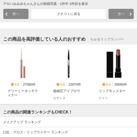
アロハみみみちゃんさんの投稿写真 - 1件中 1件目を表示
前へ
クチコミに戻る
次へ
この商品を高評価している人のおすすめ
ちゅるリップランパー
27580件
22074件
29095件
5.5
5.6
5.4
クリーミータッチラ
超細芯アイブロウ
リップモンスター
イナー
セザンヌ
ケイト
キャンメイク
この商品の関連ランキングもCHECK！
メイクアップ ランキング
口紅・グロス・リップライナー ランキング