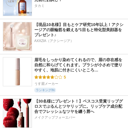
タカミ
【現品10名様】目もとケア研究10年以上！アクシ
ージアの眼輪筋を鍛える*1目もと特化型美顔器を
プレゼント♪
AXXZIA（アクシージア）
眉毛をしっかり染めてくれるので、眉の存在感を
自然に和らげてくれます。ブラシが小さめで塗り
やすく、地肌に付きにくいところ…
5
うす眉メーカー
ランキングIN
【30名様にプレゼント！】ベスコス受賞リップグ
ロスでぷるんとツヤリップに。リップケア成分配
合でフレッシュなツヤを纏う唇へ
メイクアップフォーエバー