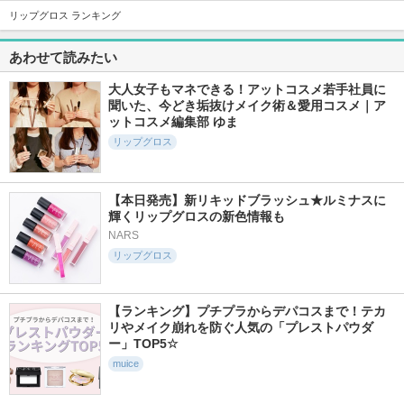
10565件
4485件
4709件
5.4
5.1
5.3
リップグロス ランキング
ハンオールブロウカ
ポッピングシルエッ
フィー 3Dボリュー
ラ
トシャドウ
ミンググロス
あわせて読みたい
rom&nd
ケイト
fwee(フィー)
大人女子もマネできる！アットコスメ若手社員に
聞いた、今どき垢抜けメイク術＆愛用コスメ｜ア
ットコスメ編集部 ゆま
リップグロス
6972件
5856件
6588件
5.6
5.7
5.2
RMK デューイーメ
シグニチャー カラ
チークブラッシュ
【本日発売】新リキッドブラッシュ★ルミナスに
ルト リップカラー
ー アイズ
輝くリップグロスの新色情報も
セザンヌ
RMK
SUQQU(スック)
NARS
リップグロス
【ランキング】プチプラからデパコスまで！テカ
リやメイク崩れを防ぐ人気の「プレストパウダ
ー」TOP5☆
3291件
561件
5252件
5.1
5.1
5.3
影色リップメイカー
ぽわんチーク
カラーリングアイブ
muice
ロウEX
セザンヌ
muice
ヘビーローテーション