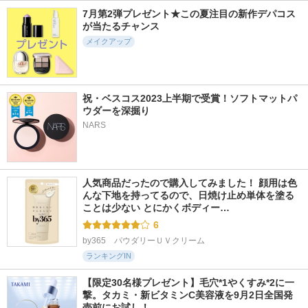
7月第2弾プレゼント★この夏注目の新作デパコス
が当たるチャンス
メイクアップ
4611件
1429件
3020件
5.3
5.3
5.3
フルーティーグラム
フェアリーカールマ
フジコ マジカルア
祝・ベスコス2023上半期で受賞！ソフトマットパ
ティント
スカラ
イブロウカラー
ウダーを深掘り  
Laka
upink
Fujiko（フジコ）
NARS
人気商品だったので購入してみました！ 顔用は色
んな下地を持ってるので、日焼け止め単体を塗る
ことは少ない とにかくボディー…
6
by365　パウダリーＵＶクリーム
ランキングIN
【限定30名様プレゼント】毛穴*1やくすみ*2に一
撃。タカミ・新ビタミンC美容液を9月2日全国発
売前にお試し！