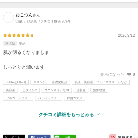
おこつん
さん
31歳
乾燥肌
クチコミ投稿 209件
6
2026/2/12
購入品
現品
肌が明るくなりましま
しっとりと潤います
参考になった
0
d'Alba(ダルバ)
スキンケア・基礎化粧品
乳液・美容液・フェイスクリームなど
美容液
ビタミンC
コエンザイムQ10
無着色
無鉱物油
アルコールフリー
パラベンフリー
韓国コスメ
クチコミ詳細をもっとみる
ポスト
シェア
LINE