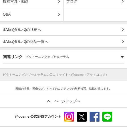
投稿写真・動画
ブログ
Q&A
d'Alba(ダルバ)のTOPへ
d'Alba(ダルバ)の商品一覧へ
関連リンク
ビタトーニングカプセルセラム
ビタトーニングカプセルセラム
の口コミサイト - @cosme（アットコスメ）
掲載の情報・画像など、すべてのコンテンツの無断複写、転載を禁じます。
ページトップへ
@cosme
公式SNSアカウント
instag
x
faceb
line