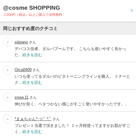
@cosme SHOPPING
1,500円（税込）以上ご購入で送料無料
同じおすすめ度のクチコミ
siipiano
さん
デパコス信者、ダルバブームです。 こちらも使いやすく良かっ
た…
続きを読む
Orca0409
さん
いつも使ってるダルバのビタトーニングラインを購入。 トナーと
ク…
続きを読む
snow.11
さん
伸びが良く、ベタつかない感じがすごく使いやすかったです。、
*まぁちゃん*･☆ﾟ:*:ﾟ
さん
プレゼント当選で頂きました！ １ヶ月程使ってますがお肌がすご
く…
続きを読む