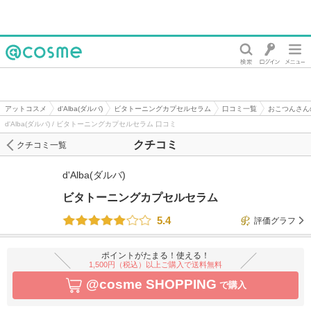
@cosme
アットコスメ
d'Alba(ダルバ)
ビタトーニングカプセルセラム
口コミ一覧
おこつんさん
d'Alba(ダルバ) / ビタトーニングカプセルセラム 口コミ
クチコミ
クチコミ一覧
d'Alba(ダルバ)
ビタトーニングカプセルセラム
5.4
評価グラフ
ポイントがたまる！使える！
1,500円（税込）以上ご購入で送料無料
@cosme SHOPPING
で購入