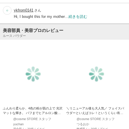
ykfrom0141
さん
Hi, I bought this for my mother…
続きを読む
美容部員・美容プロのレビュー
ルース パウダー
ふんわり柔らか、4色の粉が肌の上で 光沢
＼リニューアル後も大人気／ フェイスパ
マットな輝き。 パフまでヒアルロン酸入
ウダーといえばコレ！というくらい有名
りなので 肌当たり抜…
なアイテムが24年1月に…
@cosme STORE スタッフ
@cosme STORE スタッフ
yuchan
つるおか
混合肌 / ～20代 / イエベ
敏感肌 / ～20代 / ブルベ