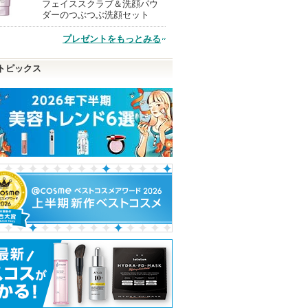
フェイススクラブ＆洗顔パウ
現
ダーのつぶつぶ洗顔セット
プレゼントをもっとみる
品
トピックス
ラライズ
ポッピングシルエットシ
RMK デューイーメルト
スキンクリア ク
シュ
ャドウ
リップカラー
オイル アロマタ
フレシングシト
ケイト
RMK
り
アテニア
ピン
ショッピン
ショッピン
アテニア
お知らせ
トへ
グサイトへ
グサイトへ
ショッピ
ます
グサイト