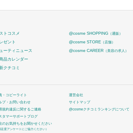
ストコスメ
@cosme SHOPPING
（通販）
レゼント
@cosme STORE
（店舗）
ューティニュース
@cosme CAREER
（美容の求人）
商品カレンダー
新クチコミ
責・コピーライト
運営会社
ルプ・お問い合わせ
サイトマップ
用規約違反に関するご連絡
@cosmeクチコミランキングについて
スタマーサポートブログ
在のお気持ちをお聞かせください
満足度アンケートにご協力ください）