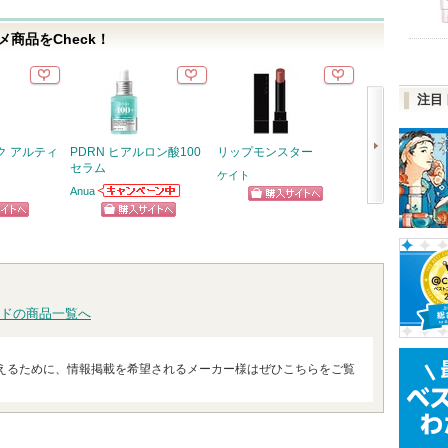
商品をCheck！
注目
ク アルティ
PDRN ヒアルロン酸100
リップモンスター
M・A・C ミネ
セラム
スキンフィニッ
ケイト
Anua
M・A・C
Anuaからのお知
ショッピン
次
らせがあります
ピン
ショッピン
ショッ
グサイトへ
へ
トへ
グサイトへ
グサイ
ドの商品一覧へ
えるために、情報掲載を希望されるメーカー様はぜひこちらをご覧