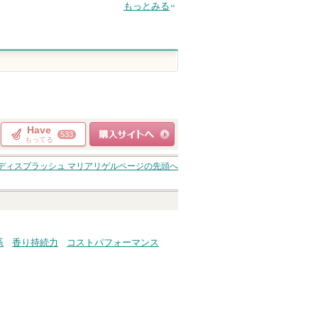
もっとみる
Have
533
もってる
ショッピングサイト
ディスプラッシュ マリアリゲル
ページの先頭へ
へ
系
香り持続力
コストパフォーマンス