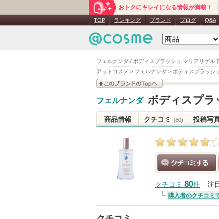
おトクにキレイになる情報が満載！
TOP
ランキング
ブランド
ブログ
Q&A
フェルナンダ / ボディスプラッシュ マリアリゲル 
アットコスメ
>
フェルナンダ
>
ボディスプラッシュ
このブランドの情報を
ボディスプラ
フェルナンダ
見る
商品情報
クチコミ
投稿写
(80)
クチコミする
80
クチコミ
件
注
購入者のクチコミ
クチコミ