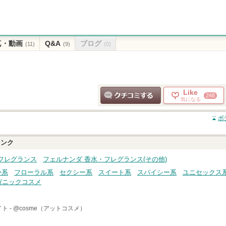
真・動画
Q&A
ブログ
(11)
(9)
(0)
Like
248
気になる
クチコミする
ボ
ンク
フレグランス
フェルナンダ 香水・フレグランス(その他)
か系
フローラル系
セクシー系
スイート系
スパイシー系
ユニセックス
ガニックコスメ
ト -
@cosme（アットコスメ）