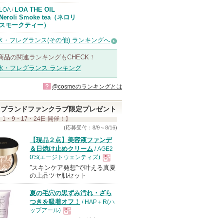
LOA THE OIL
LOA
/
Neroli Smoke tea（ネロリ
スモークティー）
水・フレグランス(その他) ランキングへ
商品の関連ランキングもCHECK！
水・フレグランス ランキング
?
@cosmeのランキングとは
ブランドファンクラブ限定プレゼント
 1・9・17・24日 開催！】
(応募受付：8/9～8/16)
【現品２点】美容液ファンデ
＆日焼け止めクリーム
/ AGE2
0'S(エージトウェンティズ)
”スキンケア発想”で叶える真夏
現
の上品ツヤ肌セット
夏の毛穴の黒ずみ汚れ・ざら
品
つきを吸着オフ！
/ HAP＋R(ハ
ップアール)