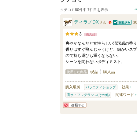
クチコミ80件中 7件目を表示
ティラノDX
3
さん
認証済
5
3
購入品
0
爽やかなんだど女性らしい清潔感の香り
人
香りはすぐ飛んじゃうけど、細かいスプ
以
ので持ち運びも重くならない。
上
シーンを問わないボディミスト。
の
現品
購入品
使用した商品
メ
ン
購入場所
効果
-
バラエティショップ
バ
関連ワード
香水・フレグランス(その他)
ー
に
通報する
お
気
に