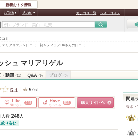
新着おトク情報
お買物
その他
カテゴリ一覧
ベストコスメ
口コミ
 マリアリゲル
>
口コミ一覧
>
ティラノDXさんの口コミ
ッシュ マリアリゲル
真・動画
Q&A
ブログ
(11)
(9)
(0)
5.1
5.0pt
関連
Like
Have
248
533
気になる
もってる
香水・
ショッピングサイトへ
248
目人数
人
で絞り込む