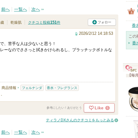
前へ
一覧へ
次へ
151
フォロー
0歳
乾燥肌
クチコミ投稿
件
香
2026/2/12 14:18:53
この
香
で、苦手な人は少ないと思う！
レーなのでささっと拭きかけられるし、プラッチックボトルな
【毎月
商品情報
フェルナンダ
香水・フレグランス
-
Like
6
参考にしたい！ありがとう
ティラノDXさんのクチコミをもっとみる
前へ
一覧へ
次へ