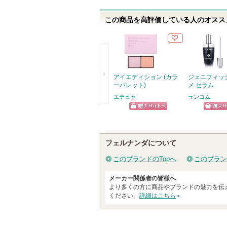
入
り
この商品を高評価している人のオススメ
登
録
さ
れ
アイエディション (カラ
ジェニフィッ
て
ーパレット)
メ セラム
い
エテュセ
ランコム
ま
戻
ショッピン
ショッ
す
る
グサイトへ
グサイ
フェルナンダについて
このブランドのTopへ
このブラン
メーカー関係者の皆様へ
より多くの方に商品やブランドの魅力を伝
ください。
詳細はこちら