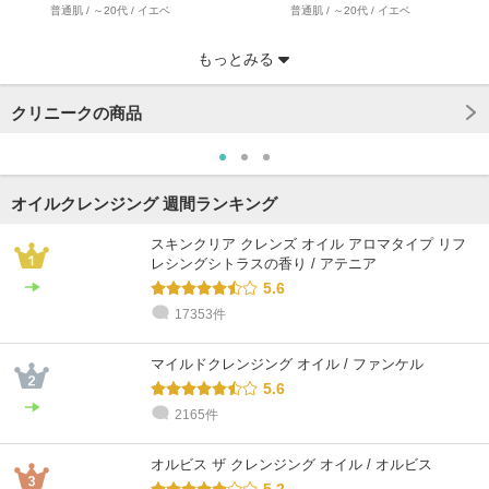
普通肌 / ～20代 / イエベ
普通肌 / ～20代 / イエベ
もっとみる
クリニークの商品
オイルクレンジング 週間ランキング
スキンクリア クレンズ オイル アロマタイプ リフ
レシングシトラスの香り / アテニア
5.6
17353件
@cosme STORE スタッフ
@cosme STORE スタッフ
@cosme STORE スタッフ
@cosme STORE スタッフ
@cosme STORE スタッフ
miyazaki
木村
uton
morimoto
あおき
乾燥肌 / 30代 / ブルベ
乾燥肌 / 40代 / イエベ
乾燥肌 / 30代 / ブルベ
乾燥肌 / 30代 / ブルベ
乾燥肌 / 30代 / ブルベ
マイルドクレンジング オイル / ファンケル
5.6
2165件
オルビス ザ クレンジング オイル / オルビス
5.2