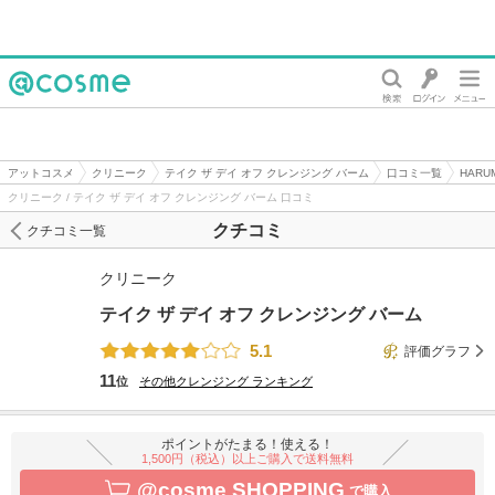
@cosme
アットコスメ
クリニーク
テイク ザ デイ オフ クレンジング バーム
口コミ一覧
HAR
クリニーク / テイク ザ デイ オフ クレンジング バーム 口コミ
クチコミ
クチコミ一覧
クリニーク
テイク ザ デイ オフ クレンジング バーム
5.1
評価グラフ
11
位
その他クレンジング
ランキング
ポイントがたまる！使える！
1,500円（税込）以上ご購入で送料無料
@cosme SHOPPING
で購入