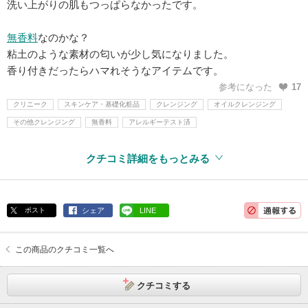
洗い上がりの肌もつっぱらなかったです。
無香料
なのかな？
粘土のような素材の匂いが少し気になりました。
香り付きだったらハマれそうなアイテムです。
参考になった
17
クリニーク
スキンケア・基礎化粧品
クレンジング
オイルクレンジング
その他クレンジング
無香料
アレルギーテスト済
クチコミ詳細をもっとみる
ポスト
シェア
LINE
この商品のクチコミ一覧へ
クチコミする