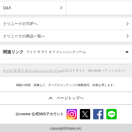
Q&A
クリニークのTOPへ
クリニークの商品一覧へ
関連リンク
テイク ザ デイ オフ クレンジング バーム
テイク ザ デイ オフ クレンジング バーム
の口コミサイト - @cosme（アットコスメ）
掲載の情報・画像など、すべてのコンテンツの無断複写、転載を禁じます。
ページトップへ
@cosme
公式SNSアカウント
instag
x
faceb
line
ram
ook
copyright©istyle,inc.