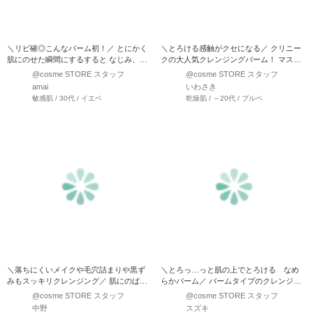
＼リピ確◎こんなバーム初！／ とにかく
＼とろける感触がクセになる／ クリニー
肌にのせた瞬間にするすると なじみ、メ
クの大人気クレンジングバーム！ マスカ
イクもしっかりオフでき…
ット大を取り、…
@cosme STORE スタッフ
@cosme STORE スタッフ
amai
いわさき
敏感肌 / 30代 / イエベ
乾燥肌 / ～20代 / ブルベ
＼落ちにくいメイクや毛穴詰まりや黒ず
＼とろっ…っと肌の上でとろける なめ
みもスッキリクレンジング／ 肌にのばし
らかバーム／ バームタイプのクレンジン
た瞬間から程よい固…
グを使ったこと…
@cosme STORE スタッフ
@cosme STORE スタッフ
中野
スズキ