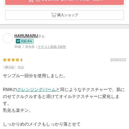
購入ショップ
HARUMARU
さん
39歳
混合肌
クチコミ投稿 330件
4
2026/2/12
購入品
現品
サンプル一回分を使用しました。
RMKの
クレンジングバーム
と同じようなテクスチャーで、肌に
のせてクルクルすると溶けてオイルテクスチャーに変化しま
す。
乳化も楽チン。
しっかりめのメイクもしっかり落とせて