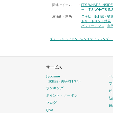
関連アイテム
IT’S WHAT’S IN
ー
IT’S WHAT’S
お悩み・効果
ニキビ
低刺激・敏
トリートメント効果
パフォーマンス
自
ダメージリペア ボンディングケア シャンプー
サービス
@cosme
ベ
（化粧品・美容の口コミ）
プ
ランキング
ビ
ポイント・クーポン
新
ブログ
最
Q&A