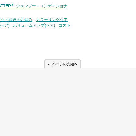
HAT MATTERS. シャンプー・コンディショナ
フケ・頭皮のかゆみ
カラーリングケア
ヘア)
ボリュームアップ(ヘア)
コスト
ページの先頭へ