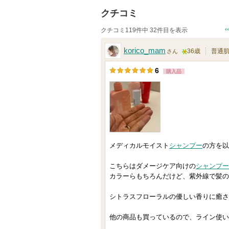
クチコミ
クチコミ119件中 32件目を表示
korico_mam
36歳
普通
さん
5
6
購入品
人
以
上
の
メ
ン
メディカルモイスト
シャンプー
の方を以
バ
こちらはダメージケア向けの
シャンプー
ー
カラーらもちろんだけど、紫外線で髪の
に
お
シトラスフローラルの優しい香りに癒さ
気
他の商品も買っているので、ライン使い
に