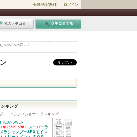
会員登録(無料)
ログイン
私のクチコミ
クチコミする
ico_mamさんの口コミ
ャン
ランキング
プー・コンディショナー ランキング
THE ANSWER
スーパーラ
/
THE ANSWER
メラシャンプー&EXモイス
からのお知らせ
トトリートメント ＦＯＲ