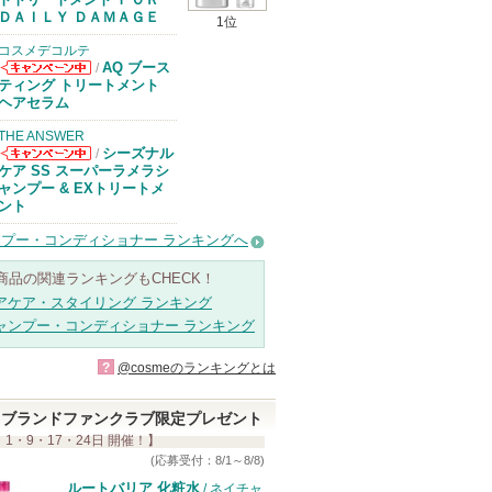
があります
ＤＡＩＬＹ ＤＡＭＡＧＥ
1位
コスメデコルテ
AQ ブース
/
コスメデコルテ
ティング トリートメント
からのお知らせ
ヘアセラム
があります
THE ANSWER
シーズナル
/
THE ANSWER
ケア SS スーパーラメラシ
からのお知らせ
ャンプー & EXトリートメ
があります
ント
プー・コンディショナー ランキングへ
商品の関連ランキングもCHECK！
アケア・スタイリング ランキング
ャンプー・コンディショナー ランキング
?
@cosmeのランキングとは
ブランドファンクラブ限定プレゼント
 1・9・17・24日 開催！】
(応募受付：8/1～8/8)
ルートバリア 化粧水
/ ネイチャ