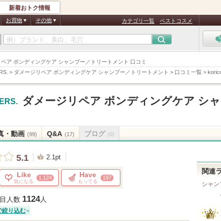
新着おトク情報
お買物
その他
カテゴリ一覧
ベストコスメ
. / ダメージリペア ボンディングケア シャンプー／トリートメント 口コミ
RS.
>
ダメージリペア ボンディングケア シャンプー／トリートメント
>
口コミ一覧
>
kor
ダメージリペア ボンディングケア シ
TERS.
真・動画
Q&A
ブログ
(99)
(17)
(0)
5.1
2.1pt
関連
Like
Have
1,124
197
気になる
もってる
シャン
1124
目人数
人
で絞り込む