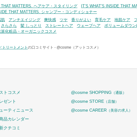
SIDE THAT MATTERS. ヘアケア・スタイリング
IT’S WHAT’S INSIDE T
 INSIDE THAT MATTERS. シャンプー・コンディショナー
感肌
アンチエイジング
爽快感
ツヤ
香りがよい
育毛ケア
地肌ケア
さらさら
髪 しっとり
ストレートヘア
ウェーブヘア
ボリュームダウン(
然派化粧品・オーガニックコスメ
／トリートメント
の口コミサイト -
@cosme（アットコスメ）
ストコスメ
@cosme SHOPPING
（通販）
レゼント
@cosme STORE
（店舗）
ューティニュース
@cosme CAREER
（美容の求人）
商品カレンダー
新クチコミ