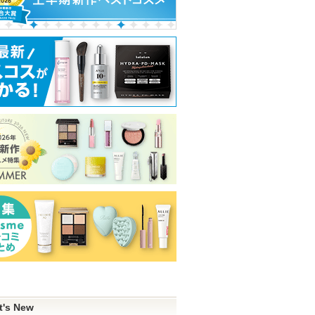
 アルティ
Petal Drop Liquid Blush
コレオロジーカットゼリ
シグネチャーエ
ー
カバーパクト イ
DEAR DAHLIA
カバー
FOODOLOGY
AGE20'S(エー
ショッピン
ィズ)
ピン
グサイトへ
トへ
t's New