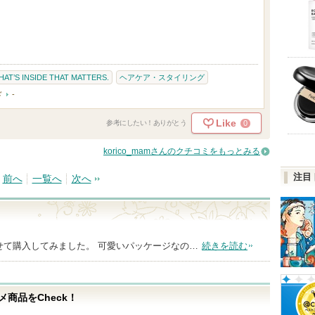
WHAT’S INSIDE THAT MATTERS.
ヘアケア・スタイリング
ド
-
Like
0
参考にしたい！ありがとう
korico_mamさんのクチコミをもっとみる
注目
前へ
一覧へ
次へ
せて購入してみました。 可愛いパッケージなの…
続きを読む
商品をCheck！