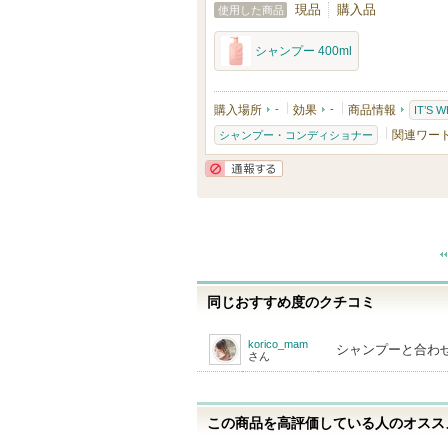
入
現品
購入品
使用した商品
り
シャンプー 400ml
登
録
購入場所
-
効果
-
商品情報
IT’S 
さ
関連ワー
シャンプー・コンディショナー
れ
て
通報する
い
ま
す
同じおすすめ度のクチコミ
korico_mam
シャンプーと合わ
さん
この商品を高評価している人のオススメ