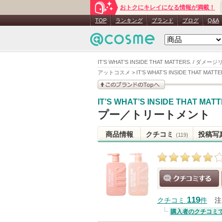
おトクにキレイになる情報が満載！
TOP
ランキング
ブランド
ブログ
Q&A
IT’S WHAT’S INSIDE THAT MATTERS
アットコスメ
>
IT’S WHAT’S INSIDE THAT MATTE
このブランドの情報を
IT’S WHAT’S INSIDE THAT MAT
見る
プー／トリートメント
商品情報
クチコミ
投稿写
(119)
クチコミする
119
クチコミ
件
注
購入者のクチコミ