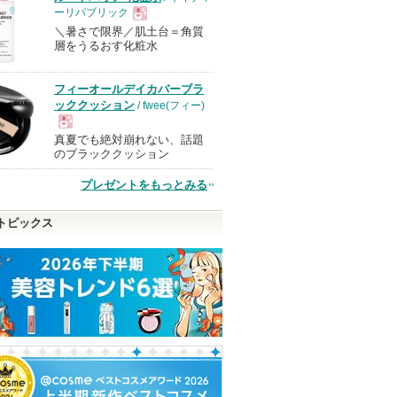
ーリパブリック
＼暑さで限界／肌土台＝角質
現
層をうるおす化粧水
品
フィーオールデイカバーブラ
ッククッション
/ fwee(フィー)
真夏でも絶対崩れない、話題
現
のブラッククッション
プレゼントをもっとみる
品
トピックス