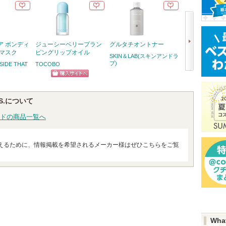
ア ボンディ
ジューシーベリープラン
グルタチオントナー
ジェニフィック
アマスク
ピングリップオイル
メ セラム
SKIN＆LAB(スキンアンドラ
ブ)
NSIDE THAT
TOCOBO
ランコム
次
ショッピン
ショッ
へ
グサイトへ
グサイ
ERS.について
ドの商品一覧へ
えるために、情報掲載を希望されるメーカー様はぜひこちらをご覧
Wha