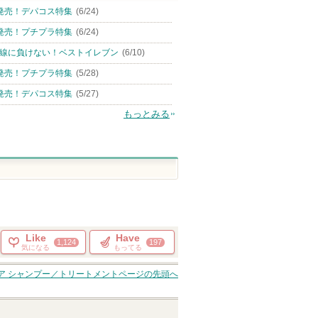
発売！デパコス特集
(6/24)
発売！プチプラ特集
(6/24)
線に負けない！ベストイレブン
(6/10)
発売！プチプラ特集
(5/28)
発売！デパコス特集
(5/27)
もっとみる
Like
Have
1,124
197
気になる
もってる
ア シャンプー／トリートメント
ページの先頭へ