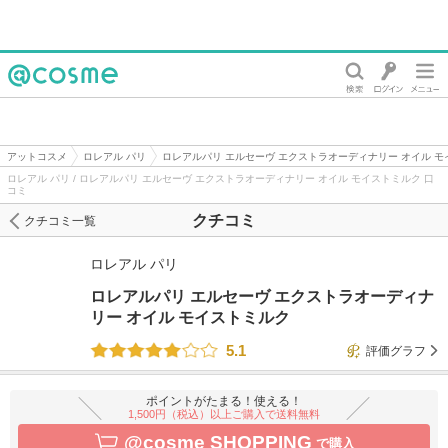
@cosme
アットコスメ
ロレアル パリ
ロレアルパリ エルセーヴ エクストラオーディナリー オイル 
ロレアル パリ / ロレアルパリ エルセーヴ エクストラオーディナリー オイル モイストミルク 口
コミ
クチコミ
クチコミ一覧
ロレアル パリ
ロレアルパリ エルセーヴ エクストラオーディナ
リー オイル モイストミルク
5.1
評価グラフ
ポイントがたまる！使える！
1,500円（税込）以上ご購入で送料無料
@cosme SHOPPING
で購入