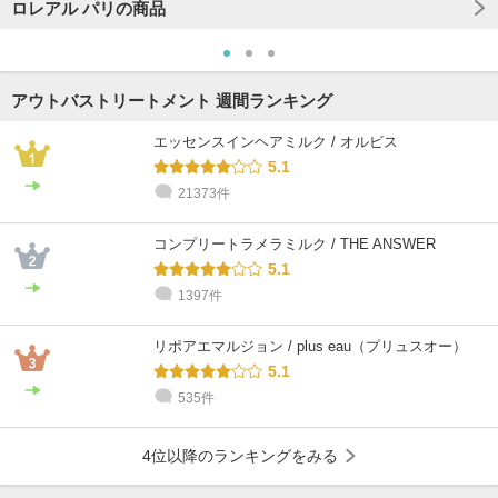
ロレアル パリの商品
アウトバストリートメント 週間ランキング
エッセンスインヘアミルク / オルビス
5.1
21373件
コンプリートラメラミルク / THE ANSWER
5.1
1397件
リポアエマルジョン / plus eau（プリュスオー）
5.1
535件
4位以降のランキングをみる