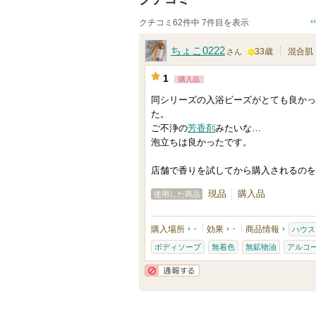
クチコミ62件中 7件目を表示
ちょこ0222
33歳
混合肌
さん
1
1
購入品
0
同シリーズの入浴ビーズがとても良かっ
0
た。
人
ご不浄の
芳香剤
みたいな…
以
泡立ちは良かったです。
上
店舗で香りを試してから購入されるのを
の
メ
現品
購入品
使用した商品
ン
バ
購入場所
-
効果
-
商品情報
ハウス
ー
ボディソープ
無着色
無鉱物油
アルコ
に
通報する
お
気