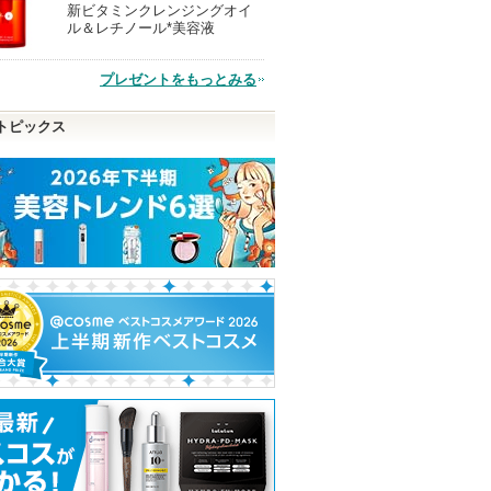
新ビタミンクレンジングオイ
現
ル＆レチノール*美容液
品
プレゼントをもっとみる
トピックス
クレンズ
ボディソープ WR(ホワイ
カルテＨＤ モイスチュ
ディープモイス
イプ リ
トローズの香り)
ア フェイス＆ボディスプ
プレー
ラスの香
レー
ハウス オブ ローゼ
キュレル
Carte(カルテ)
ショッピン
ショッピ
Carte(カルテ)か
アからの
らのお知らせが
せがあり
グサイトへ
グサイト
ショッピン
ピン
あります
グサイトへ
トへ