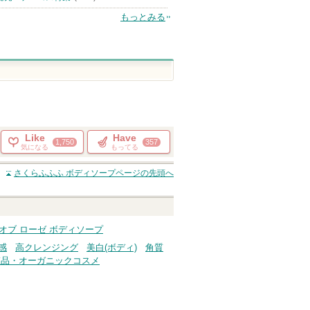
もっとみる
Like
Have
1,750
357
気になる
もってる
さくらふふふ ボディソープ
ページの先頭へ
 オブ ローゼ ボディソープ
感
高クレンジング
美白(ボディ)
角質
粧品・オーガニックコスメ