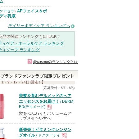
ム
APフェイス＆ボ
ケアセラ
/
ディ乳液
デイリーボディケア ランキングへ
商品の関連ランキングもCHECK！
ディケア・オーラルケア ランキング
ディソープ ランキング
?
@cosmeのランキングとは
ブランドファンクラブ限定プレゼント
 1・9・17・24日 開催！】
(応募受付：8/1～8/8)
美髪を育むデルメッドのヘア
エッセンスをお届け！
/ DERM
ED(デルメッド)
髪をふんわりとボリュームア
現
ップさせたい方へ
新発売！ビタミンクレンジン
品
グオイル
/ ドクターケイ