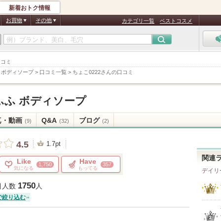
新着おトク情報
お買物
その他
カテゴリ一覧
ベストコスメ
口コミ
 ボディソープ
>
口コミ一覧
>
ちょこ0222さんの口コミ
ふふ ボディソープ
真・動画
Q&A
ブログ
(9)
(32)
(2)
4.5
1.7pt
関連
Like
Have
1,750
357
気になる
もってる
デイリ
1750
目人数
人
で絞り込む