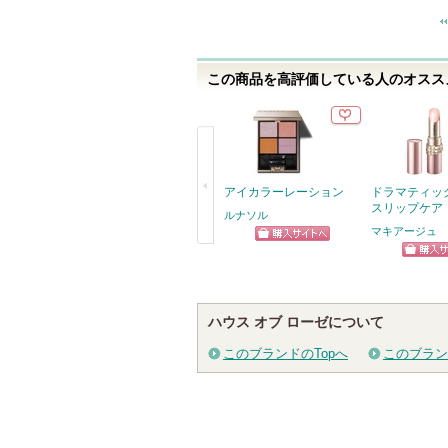
に
入
り
この商品を高評価している人のオススメ
登
録
さ
れ
て
アイカラーレーション
ドラマティッ
スリップケア
い
ルナソル
マキアージュ
ま
ショッピン
戻
す
ショッ
グサイトへ
る
グサイ
ハウス オブ ローゼについて
このブランドのTopへ
このブラン