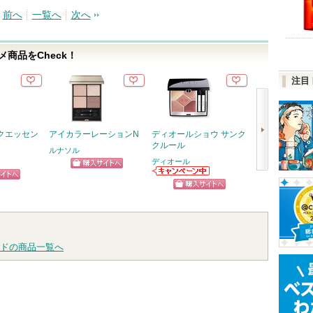
前へ
一覧へ
次へ
商品をCheck！
注目
クエッセン
アイカラーレーションN
ディオールショウ サンク
スキンクリア 
クルール
オイル アロマタ
ルナソル
フレシングシト
ディオール
り
ショッピン
次
ディオールから
アテニア
ピン
のお知らせがあ
アテニ
グサイトへ
へ
ショッピン
ります
お知ら
トへ
ショッ
ます
グサイトへ
グサイ
ドの商品一覧へ