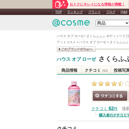
おトクにキレイになる情報が満載！
TOP
ランキング
ブランド
ブログ
Q&A
ハウス オブ ローゼ / さくらふふふ ボディソープ 
アットコスメ
>
ハウス オブ ローゼ
>
さくらふふふ
このブランドの情報を
さくらふ
ハウス オブ ローゼ
見る
商品情報
クチコミ
投稿写
(62)
クチコミする
62
クチコミ
件
注
購入者のクチコミ
クチコミ