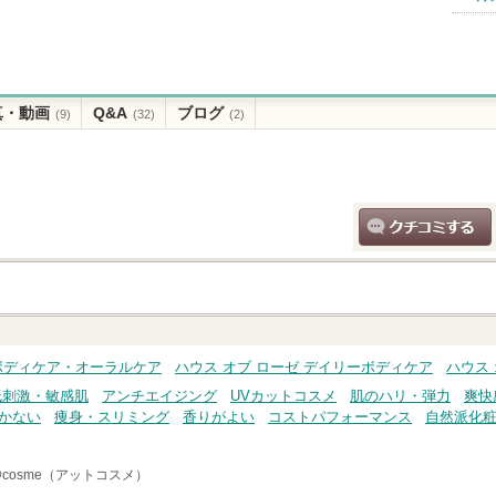
真・動画
Q&A
ブログ
(9)
(32)
(2)
クチコミする
 ボディケア・オーラルケア
ハウス オブ ローゼ デイリーボディケア
ハウス
低刺激・敏感肌
アンチエイジング
UVカットコスメ
肌のハリ・弾力
爽快
かない
痩身・スリミング
香りがよい
コストパフォーマンス
自然派化
@cosme（アットコスメ）