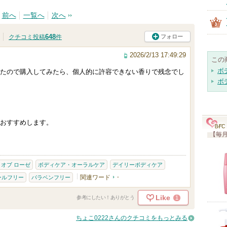
前へ
一覧へ
次へ
648
フォロー
クチコミ投稿
件
2026/2/13 17:49:29
この
ボ
たので購入してみたら、個人的に許容できない香りで残念でし
ボ
おすすめします。
【毎月
 オブ ローゼ
ボディケア・オーラルケア
デイリーボディケア
関連ワード
-
ールフリー
パラベンフリー
Like
1
参考にしたい！ありがとう
ちょこ0222さんのクチコミをもっとみる