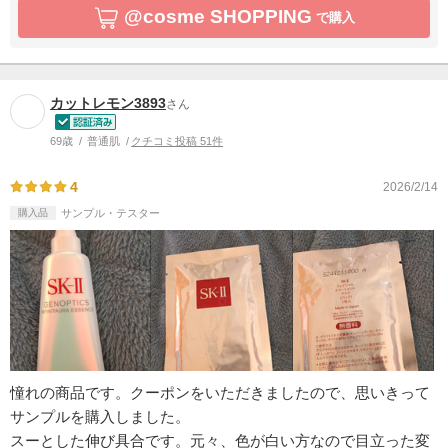
@cosme SHOPPING
で購入
カットレモン3893
さん
69歳
普通肌
クチコミ投稿 51件
4
2026/2/14
購入品
サンプル・テスター
憧れの商品です。クーポンをいただきましたので、思いきって
サンプルを購入しました。
スーとした伸び具合です。元々、色が白い方なので目立った変