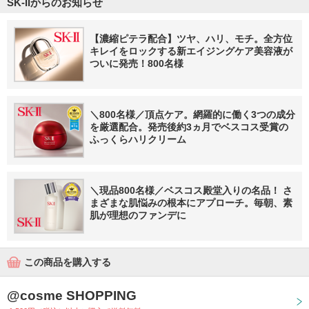
SK-IIからのお知らせ
【濃縮ピテラ配合】ツヤ、ハリ、モチ。全方位
キレイをロックする新エイジングケア美容液が
ついに発売！800名様
＼800名様／頂点ケア。網羅的に働く3つの成分
を厳選配合。発売後約3ヵ月でベスコス受賞の
ふっくらハリクリーム
＼現品800名様／ベスコス殿堂入りの名品！ さ
まざまな肌悩みの根本にアプローチ。毎朝、素
肌が理想のファンデに
この商品を購入する
@cosme SHOPPING