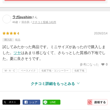
ラガpushim
さん
46歳
混合肌
クチコミ投稿 141件
4
2026/2/14
購入品
現品
試してみたかった商品です。ミニサイズがあったので購入しま
した。
ツヤ
はあまり感じなくて、さらっとした質感の下地でし
た。夏に良さそうです。
参考になった
0
M・A・C
ベースメイク
化粧下地・コンシーラー
化粧下地
クチコミ詳細をもっとみる
ポスト
シェア
LINE