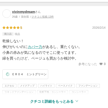
vivinmydream
さん
26歳
混合肌
クチコミ投稿 13件
5
2026/2/14
購入品
現品
乾燥しない！
伸びがいいのに
カバー力
があるし、重たくない。
小鼻の赤みが気になるのでそこに使ってます。
緑を買ったけど、ベージュも買おうか検討中。
参考になった
0
ＥＲ０４ ミントグリーン
エクセル
メイクアップ
ハイライト
ベースメイク
ファンデーション
リキッドファンデーション
化粧下地・コンシーラー
コンシーラー
クチコミ詳細をもっとみる