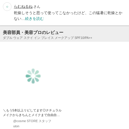
らむねるね
さん
乾燥しそうと思って使ってこなかったけど、この猛暑に乾燥とか
ない…
続きを読む
美容部員・美容プロのレビュー
ダブル ウェア ステイ イン プレイス メークアップ SPF10/PA++
＼もう5本以上リピしてます◎ナチュラル
メイクからきちんとメイクまで自由自在
ファンデ／ エステ…
@cosme STORE スタッフ
uton