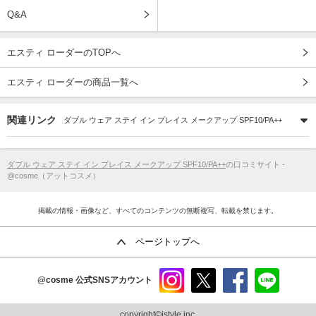
Q&A
エスティ ローダーのTOPへ
エスティ ローダーの商品一覧へ
関連リンク
ダブル ウェア ステイ イン プレイス メークアップ SPF10/PA++
ダブル ウェア ステイ イン プレイス メークアップ SPF10/PA++
の口コミサイト -
@cosme（アットコスメ）
掲載の情報・画像など、すべてのコンテンツの無断複写、転載を禁じます。
ページトップへ
@cosme
公式SNSアカウント
instag
x
faceb
line
ram
ook
copyright©istyle,inc.