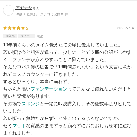
アヤナシ
さん
28歳
乾燥肌
クチコミ投稿 81件
5
2026/2/14
購入品
リピート
現品
10年前くらいのメイク覚えたての頃に愛用していました。
若い頃は今と肌質が違って、少しのことで皮脂の分泌がしやす
く、ファンデが崩れやすいことに悩んでいました。
そんな中バス停の広告で「18時間崩れない」という文言に惹か
れてコスメカウンターに行きました。
するとびっくり、本当に崩れず。
ちゃんと高い
ファンデーション
ってこんなに崩れないんだ！と
驚いた記憶があります。
その場で
スポンジ
と一緒に即決購入し、その後数年はリピして
いました。
若い頃って無敵だからずっと外に出てるじゃないですか。
セミ
マット
な質感のままずっと崩れずにおなおしもせずに遊び
まくれました。