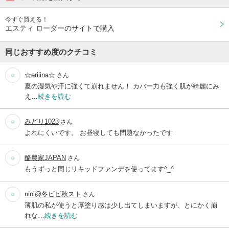
今すぐ買える！
エスティ ローダーのサイトで購入
同じおすすめ度のクチコミ
☆eriiina☆
さん
夏の湿気や汗に強くて崩れません！ カバー力も強く肌が綺麗にみ
え…
続きを読む
みどり1023
さん
よれにくいです。 お昼寝しても問題なかったです
酪農家JAPAN
さん
もうずっと同じリキッドファンデを使ってます^_^
nini@冬ビビ秋スト
さん
薄肌の私が使うと厚塗り感は少し出てしまいますが、とにかく崩
れな…
続きを読む