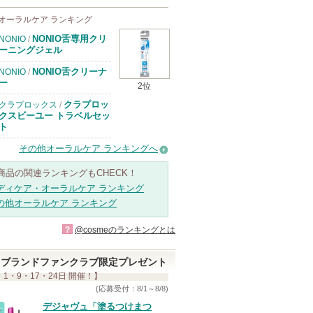
オーラルケア ランキング
NONIO舌専用クリ
NONIO
/
ーニングジェル
NONIO舌クリーナ
NONIO
/
ー
2位
クラプロッ
クラプロックス
/
クスビーユー トラベルセッ
ト
その他オーラルケア ランキングへ
商品の関連ランキングもCHECK！
ディケア・オーラルケア ランキング
の他オーラルケア ランキング
?
@cosmeのランキングとは
ブランドファンクラブ限定プレゼント
 1・9・17・24日 開催！】
(応募受付：8/1～8/8)
デジャヴュ「塗るつけまつ