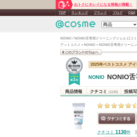
おトクにキレイになる情報が満載！
TOP
ランキング
ブランド
ブログ
Q&A
NONIO / NONIO舌専用クリーニングジェル 口コミ
アットコスメ
>
NONIO
>
NONIO舌専用クリーニ
このブランドの情報を
2025年ベストコスメ ア
見る
NONI
NONIO
商品情報
クチコミ
投稿写
(1130)
クチコミする
1130
クチコミ
件