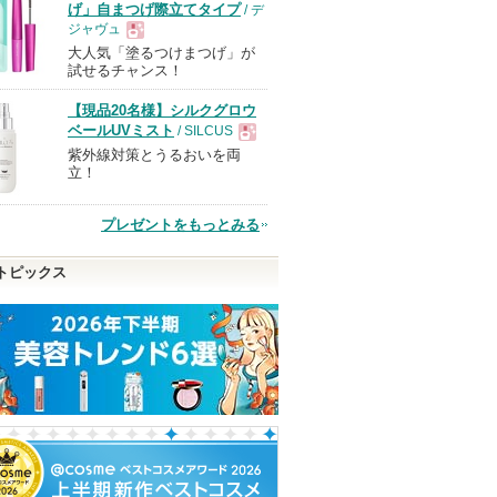
げ」自まつげ際立てタイプ
/ デ
ジャヴュ
大人気「塗るつけまつげ」が
現
試せるチャンス！
【現品20名様】シルクグロウ
品
ベールUVミスト
/ SILCUS
紫外線対策とうるおいを両
現
立！
品
プレゼントをもっとみる
トピックス