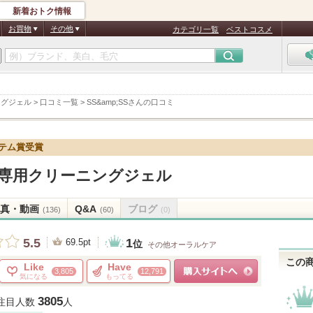
新着おトク情報
お買物
その他
カテゴリ一覧
ベストコスメ
ングジェル
>
口コミ一覧
>
SS&amp;SSさんの口コミ
イテム賞受賞
O舌専用クリーニングジェル
真・動画
Q&A
ブログ
(136)
(60)
(0)
1
5.5
69.5pt
位
その他オーラルケア
この
Like
Have
3,805
12,791
気になる
もってる
ショッピングサイトへ
3805
注目人数
人