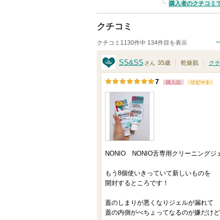
購入者のクチコミ
クチコミ
クチコミ1130件中 134件目を表示
SS&SS
35歳
乾燥肌
ク
さん
7
購入品
リピート
NONIO NONIO舌専用クリーニングジ
もう8個使いきっていて新しいものを
開封するところです！
蓋のしまりが悪くなりジェルが漏れて
蓋の内側がべちょってなるのが嫌だけど