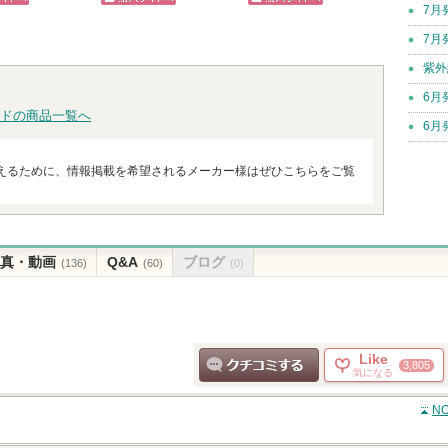
ショッ
次
7月
ピン
ショッピン
ショッピン
グサイ
へ
7月
トへ
グサイトへ
グサイトへ
紫外
6月
ドの商品一覧へ
6月
えるために、情報掲載を希望されるメーカー様はぜひこちらをご覧
真・動画
Q&A
ブログ
(136)
(60)
(0)
Like
3,805
気になる
クチコミする
N