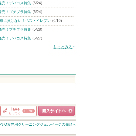
ピン
クレ・ド・ポー
発売！デパコス特集
(6/24)
アテニア
THE ANSWER
ボーテからのお
アテニアからの
トへ
ショッピ
知らせがありま
発売！プチプラ特集
(6/24)
お知らせがあり
THE ANSWERか
ショッピン
す
ます
らのお知らせが
グサイト
ショッピン
あります
線に負けない！ベストイレブン
(6/10)
グサイトへ
グサイトへ
発売！プチプラ特集
(5/28)
発売！デパコス特集
(5/27)
もっとみる
Have
12,791
もってる
ショッピングサイト
ONIO舌専用クリーニングジェル
ページの先頭へ
へ