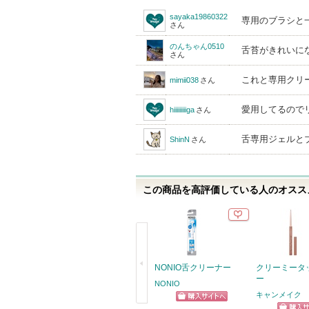
sayaka19860322
専用のブラシと
さん
のんちゃん0510
舌苔がきれいに
さん
これと専用クリ
mimii038
さん
愛用してるので
hiiiiiiiiiga
さん
舌専用ジェルと
ShinN
さん
この商品を高評価している人のオススメ
NONIO舌クリーナー
クリーミータ
ー
NONIO
キャンメイク