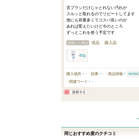
舌ブラシだけじゃとれない汚れが
スルッと取れるのでリピートしてます
他にも容量多くてコスパ良いのが
あれば変えたいけど今のところ
ずっとこれを使う予定です
現品
購入品
使用した商品
45g
購入場所
-
効果
-
商品情報
NONI
関連ワード
-
通報する
同じおすすめ度のクチコミ