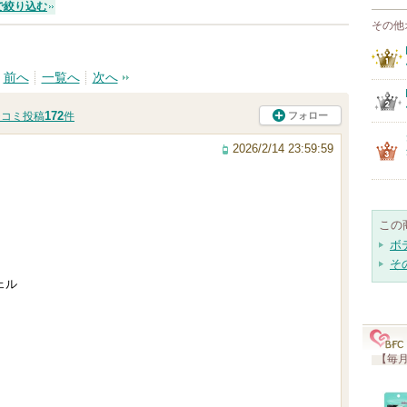
で絞り込む
その他
前へ
一覧へ
次へ
172
フォロー
チコミ投稿
件
2026/2/14 23:59:59
この
ボ
そ
ェル
【毎月