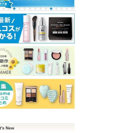
ウ
スキンクリア クレンズ
スーパーラメラシャンプ
ヴォワールコレ
オイル アロマタイプ リ
ー&EXモイストトリート
ルｎ
フレシングシトラスの香
メント ＦＯＲ ＤＡＩＬ
クレ・ド・ポー 
t's New
り
Ｙ ＤＡＭＡＧＥ