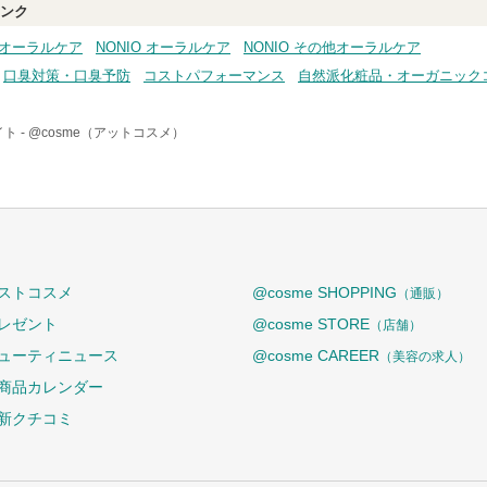
ンク
・オーラルケア
NONIO オーラルケア
NONIO その他オーラルケア
口臭対策・口臭予防
コストパフォーマンス
自然派化粧品・オーガニック
ト -
@cosme（アットコスメ）
ストコスメ
@cosme SHOPPING
（通販）
レゼント
@cosme STORE
（店舗）
ューティニュース
@cosme CAREER
（美容の求人）
商品カレンダー
新クチコミ