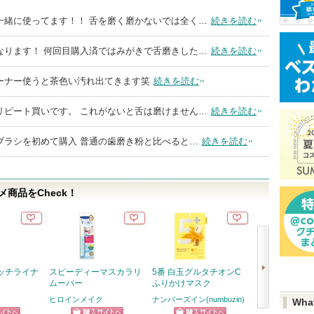
一緒に使ってます！！ 舌を磨く磨かないでは全く…
続きを読む
なります！ 何回目購入済ではみがきで舌磨きした…
続きを読む
ーナー使うと茶色い汚れ出てきます笑
続きを読む
リピート買いです。 これがないと舌は磨けません…
続きを読む
ブラシを初めて購入 普通の歯磨き粉と比べると…
続きを読む
商品をCheck！
ッチライナ
スピーディーマスカラリ
5番 白玉グルタチオンC
超細芯アイブロ
ムーバー
ふりかけマスク
セザンヌ
ヒロインメイク
ナンバーズイン(numbuzin)
Wha