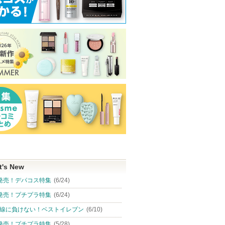
t's New
発売！デパコス特集
(6/24)
発売！プチプラ特集
(6/24)
線に負けない！ベストイレブン
(6/10)
発売！プチプラ特集
(5/28)