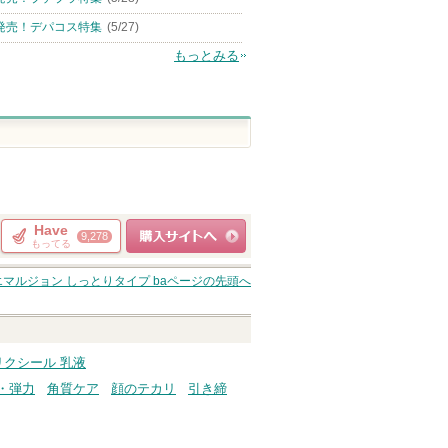
発売！デパコス特集
(5/27)
もっとみる
Have
9,278
もってる
ショッピングサイト
マルジョン しっとりタイプ ba
ページの先頭へ
へ
リクシール 乳液
・弾力
角質ケア
顔のテカリ
引き締