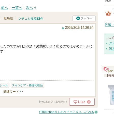
前へ
一覧へ
次へ
22
フォロー
乾燥肌
クチコミ投稿
件
乳液
2026/2/15 14:26:54
この
ス
したのですが口が大きく結構勢いよく出るのでほかのボトルに
乳
す！
【毎月
シール
スキンケア・基礎化粧品
関連ワード
-
Like
0
参考にしたい！ありがとう
YRRNchanさんのクチコミをもっとみる