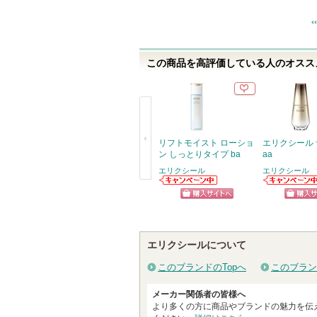
この商品を高評価している人のオススメ
リフトモイスト ローショ
エリクシール 
ン しっとりタイプ ba
aa
エリクシール
エリクシール
戻
エリクシールか
エリクシールか
らのお知らせが
らのお知らせが
る
ショッピン
ショッ
あります
あります
グサイトへ
グサイ
エリクシールについて
このブランドのTopへ
このブラン
メーカー関係者の皆様へ
より多くの方に商品やブランドの魅力を伝