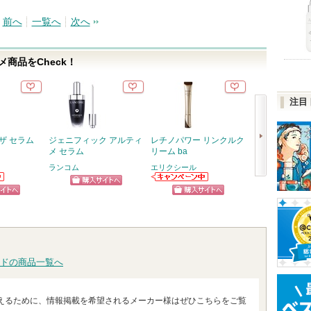
前へ
一覧へ
次へ
商品をCheck！
注目
ザ セラム
ジェニフィック アルティ
レチノパワー リンクルク
スキンクリア 
メ セラム
リーム ba
オイル アロマタ
フレシングシト
ランコム
エリクシール
り
次
エリクシールか
アテニア
ショッピン
らのお知らせが
アテニ
へ
ピン
ショッピン
あります
お知ら
グサイトへ
ショッ
ます
トへ
グサイトへ
グサイ
ドの商品一覧へ
えるために、情報掲載を希望されるメーカー様はぜひこちらをご覧