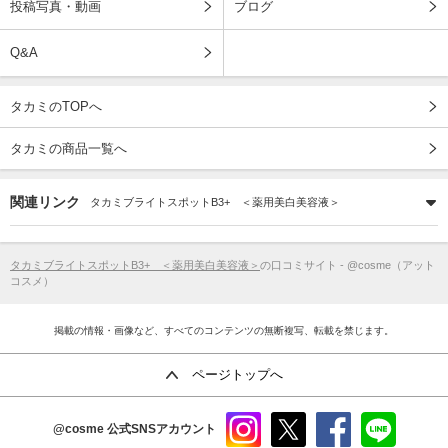
投稿写真・動画
ブログ
Q&A
タカミのTOPへ
タカミの商品一覧へ
関連リンク
タカミブライトスポットB3+ ＜薬用美白美容液＞
タカミブライトスポットB3+ ＜薬用美白美容液＞
の口コミサイト - @cosme（アット
コスメ）
掲載の情報・画像など、すべてのコンテンツの無断複写、転載を禁じます。
ページトップへ
@cosme
公式SNSアカウント