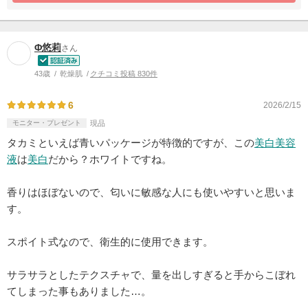
Φ悠莉
さん
43歳
乾燥肌
クチコミ投稿 830件
6
2026/2/15
モニター・プレゼント
現品
タカミといえば青いパッケージが特徴的ですが、この
美白
美容
液
は
美白
だから？ホワイトですね。
香りはほぼないので、匂いに敏感な人にも使いやすいと思いま
す。
スポイト式なので、衛生的に使用できます。
サラサラとしたテクスチャで、量を出しすぎると手からこぼれ
てしまった事もありました…。