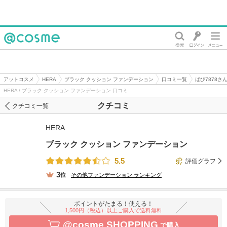
@cosme
アットコスメ
HERA
ブラック クッション ファンデーション
口コミ一覧
ばび7878さ
HERA / ブラック クッション ファンデーション 口コミ
クチコミ
クチコミ一覧
HERA
ブラック クッション ファンデーション
5.5
評価グラフ
3
位
その他ファンデーション
ランキング
ポイントがたまる！使える！
1,500円（税込）以上ご購入で送料無料
@cosme SHOPPING
で購入