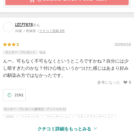
ばび7878
さん
32歳
乾燥肌
クチコミ投稿 6件
3
2026/2/16
モニター・プレゼント
現品
んー。可もなく不可もなくというところですかね？自分には少
し暗すぎたのかな？付け心地というかつけた感じはあまり好み
の馴染み方ではなかったです。
参考になった
0
21N1
モニター・プレゼント(提供元：アットコスメ)
HERA
ベースメイク
ファンデーション
リキッドファンデーション
クッションファンデ
その他ファンデーション
韓国コスメ
クチコミ詳細をもっとみる