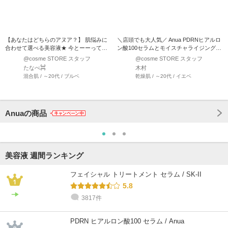
【あなたはどちらのアヌア？】 肌悩みに
＼店頭でも大人気／ Anua PDRNヒアルロ
合わせて選べる美容液★ 今とーーっても
ン酸100セラムとモイスチャライジングク
人気のアヌア！！ 特…
リームを紹介…
@cosme STORE スタッフ
@cosme STORE スタッフ
たなべ⌘
木村
混合肌 / ～20代 / ブルベ
乾燥肌 / ～20代 / イエベ
Anuaの商品
美容液 週間ランキング
フェイシャル トリートメント セラム / SK-II
5.8
3817件
PDRN ヒアルロン酸100 セラム / Anua