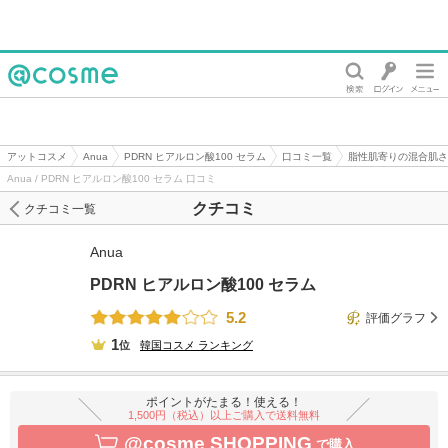
@cosme
アットコスメ
Anua
PDRN ヒアルロン酸100 セラム
口コミ一覧
脂性肌寄りの混合肌さ
Anua / PDRN ヒアルロン酸100 セラム 口コミ
クチコミ
クチコミ一覧
Anua
PDRN ヒアルロン酸100 セラム
5.2
評価グラフ
1
位
韓国コスメ
ランキング
ポイントがたまる！使える！
1,500円（税込）以上ご購入で送料無料
@cosme SHOPPING
で購入