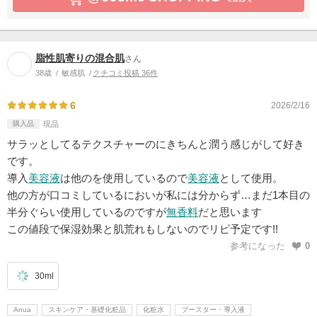
脂性肌寄りの混合肌
さん
38歳
敏感肌
クチコミ投稿 36件
6
2026/2/16
購入品
現品
サラッとしてるテクスチャーのにきちんと潤う感じがして好き
です。
導入
美容液
は他のを使用しているので
美容液
として使用。
他の方が口コミしているにおいが私には分からず…まだ1本目の
半分ぐらい使用しているのですが
無香料
だと思います
この値段で保湿効果と肌荒れもしないのでリピ予定です!!
参考になった
0
30ml
Anua
スキンケア・基礎化粧品
化粧水
ブースター・導入液