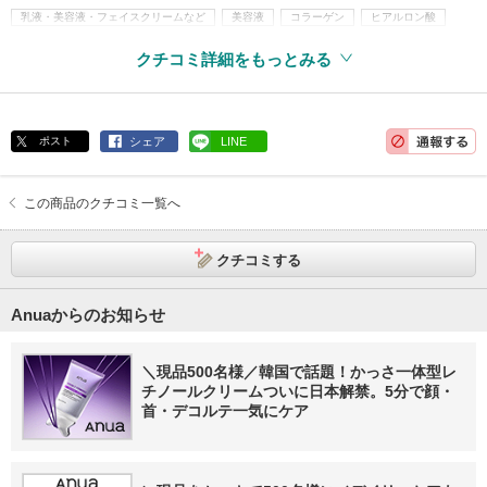
乳液・美容液・フェイスクリームなど
美容液
コラーゲン
ヒアルロン酸
無香料
韓国コスメ
クチコミ詳細をもっとみる
ポスト
シェア
LINE
この商品のクチコミ一覧へ
クチコミする
Anuaからのお知らせ
＼現品500名様／韓国で話題！かっさ一体型レ
チノールクリームついに日本解禁。5分で顔・
首・デコルテ一気にケア