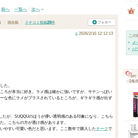
前へ
一覧へ
次へ
28
フォロー
歳
混合肌
クチコミ投稿
件
2026/2/16 12:12:13
この
メ
パ
【毎月
した。
ころが本当に好き。ラメ感は確かに強いですが、サテンっぽい
ーな色にラメがプラスされているところが、ギラギラ感が出ず
したが、SUQQUのほうが儚い透明感のある印象になり、こちら
た。こちらの方が透け感があります。
いやすい可愛い色だと思います。ここ数年で購入した
チーク
で