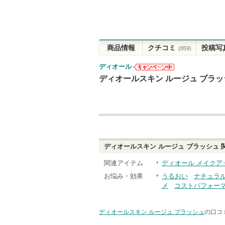
商品情報
クチコミ
投稿写
(859)
ディオール
ディオールか
ディオールスキン ルージュ ブラッ
らのお知らせ
があります
ディオールスキン ルージュ ブラッシュ
関連アイテム
ディオール メイクア
お悩み・効果
うるおい
ナチュラ
メ
コストパフォー
ディオールスキン ルージュ ブラッシュ
の口コ