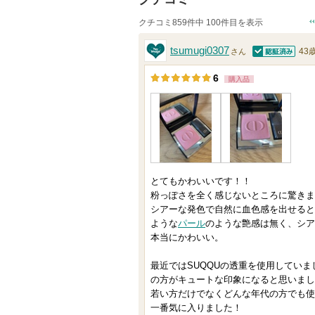
クチコミ859件中 100件目を表示
tsumugi0307
43
さん
認証済
6
購入品
とてもかわいいです！！
粉っぽさを全く感じないところに驚きま
シアーな発色で自然に血色感を出せると
ような
パール
のような艶感は無く、シア
本当にかわいい。
最近ではSUQQUの透重を使用していま
の方がキュートな印象になると思いまし
若い方だけでなくどんな年代の方でも使
一番気に入りました！