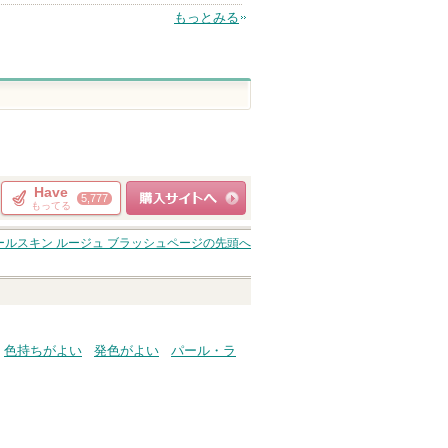
もっとみる
Have
5,777
もってる
ショッピングサイト
ールスキン ルージュ ブラッシュ
ページの先頭へ
へ
色持ちがよい
発色がよい
パール・ラ