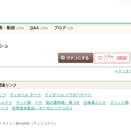
真・動画
Q&A
ブログ
(244)
(229)
(18)
シュ
Like
5,285
気になる
クチコミする
ディオ
関連リンク
ップ
ディオール チーク
ディオール パウダーチーク
ルメイク
マット肌
ツヤ
肌の透明感・薄づき
立体感メイク
フィット感
マンス
自然派化粧品・オーガニックコスメ
ミサイト -
@cosme（アットコスメ）