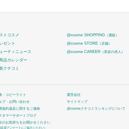
ストコスメ
@cosme SHOPPING
（通販）
レゼント
@cosme STORE
（店舗）
ューティニュース
@cosme CAREER
（美容の求人）
商品カレンダー
新クチコミ
責・コピーライト
運営会社
ルプ・お問い合わせ
サイトマップ
用規約違反に関するご連絡
@cosmeクチコミランキングについて
スタマーサポートブログ
在のお気持ちをお聞かせください
満足度アンケートにご協力ください）