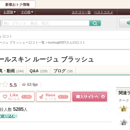
新着おトク情報
お買物
その他
カテゴリ一覧
ベストコスメ
ュ 口コミ
ージュ ブラッシュ
>
口コミ一覧
>
tsumugi0307さんの口コミ
ールスキン ルージュ ブラッシュ
真・動画
Q&A
ブログ
(244)
(229)
(18)
5.5
63.9pt
関連
Like
Have
5,285
5,777
気になる
もってる
チーク
ショッピングサイトへ
5285
目人数
人
で絞り込む