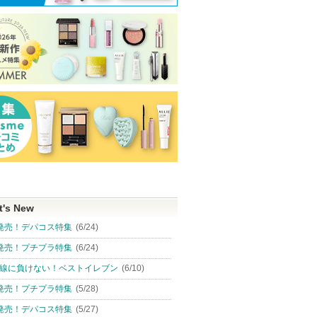
ン フォー
ブラーリング カラー ブ
クリーミータッチライナ
RMK デューイ
 コレク
ラッシュ
ー
リップカラー
ー
SUQQU(スック)
キャンメイク
RMK
t's New
SUQQU(スック)
発売！デパコス特集
(6/24)
ショッピン
ショッピ
からのお知らせ
ショッピン
があります
発売！プチプラ特集
(6/24)
グサイトへ
グサイト
ピン
グサイトへ
線に負けない！ベストイレブン
(6/10)
トへ
発売！プチプラ特集
(5/28)
発売！デパコス特集
(5/27)