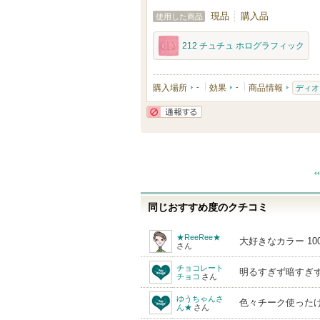
現品
購入品
使用した商品
212 チュチュ ホログラフィック
購入場所
-
効果
-
商品情報
ディオ
通報する
同じおすすめ度のクチコミ
★ReeRee★
大好きなカラー 1
さん
チョコレート
明るすぎず暗すぎ
チョコ
さん
ゆうちゃんさ
色々チーク使った
ん★
さん