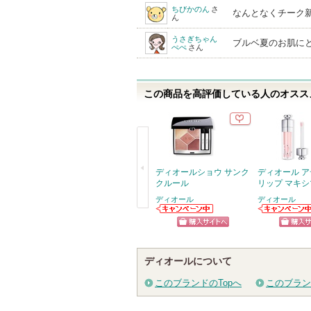
ちびかのん
さ
なんとなくチーク
ん
うさぎちゃん
ブルベ夏のお肌に
ぺぺ
さん
この商品を高評価している人のオススメ
ディオールショウ サンク
ディオール 
クルール
リップ マキ
ディオール
ディオール
戻
ディオールから
ディオールから
のお知らせがあ
のお知らせがあ
る
ショッピン
ショッ
ります
ります
グサイトへ
グサイ
ディオールについて
このブランドのTopへ
このブラン