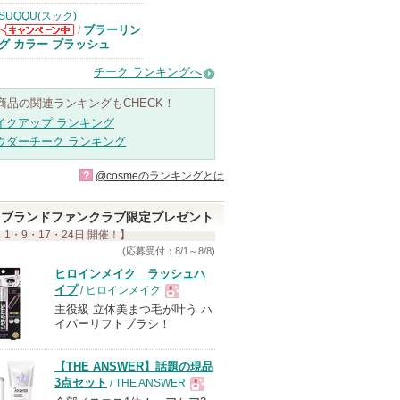
SUQQU(スック)
ブラーリン
/
SUQQU(スッ
グ カラー ブラッシュ
ク)からのお知
らせがあります
チーク ランキングへ
商品の関連ランキングもCHECK！
イクアップ ランキング
ウダーチーク ランキング
?
@cosmeのランキングとは
ブランドファンクラブ限定プレゼント
 1・9・17・24日 開催！】
(応募受付：8/1～8/8)
ヒロインメイク ラッシュハ
イプ
/ ヒロインメイク
主役級 立体美まつ毛が叶う ハ
現
イパーリフトブラシ！
品
【THE ANSWER】話題の現品
3点セット
/ THE ANSWER