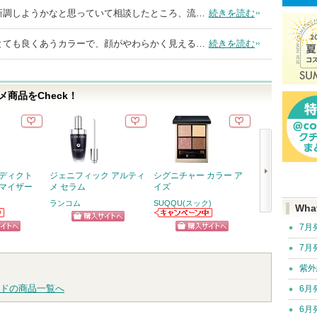
新調しようかなと思っていて相談したところ、流…
続きを読む
とても良くあうカラーで、顔がやわらかく見える…
続きを読む
商品をCheck！
アディクト
ジェニフィック アルティ
シグニチャー カラー ア
ディオールスキ
シマイザー
メ セラム
イズ
エヴァー スキン
ト コンシーラ
ランコム
SUQQU(スック)
Wha
ディオール
次
SUQQU(スック)
7月
ショッピン
からのお知らせ
ディオールから
へ
ピン
ショッピン
があります
のお知らせがあ
7月
グサイトへ
ショッ
ります
トへ
グサイトへ
紫外
グサイ
ドの商品一覧へ
6月
6月