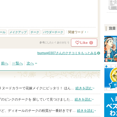
注目
関連ワード
-
ール
メイクアップ
チーク
パウダーチーク
Like
0
参考にしたい！ありがとう
tsumugi0307さんのクチコミをもっとみる
前へ
一覧へ
次へ
00 ヌードカラーで花嫁メイクにピッタリ！ ほん…
続きを読む
ずのピンクのチークを 探していて見つけました…
続きを読む
けど、ディオールのチークの粉質が一番好きです…
続きを読む