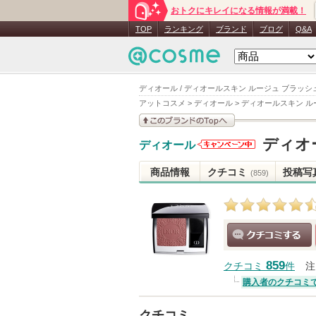
おトクにキレイになる情報が満載！
TOP
ランキング
ブランド
ブログ
Q&A
ディオール / ディオールスキン ルージュ ブラッシ
アットコスメ
>
ディオール
>
ディオールスキン ル
このブランドの情報を
ディオ
ディオール
見る
ディオール
からのお知
商品情報
クチコミ
投稿写
(859)
らせがあり
ます
クチコミする
859
クチコミ
件
注
購入者のクチコミ
クチコミ