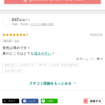
かぴっっ
さん
33歳
混合肌
クチコミ投稿 125件
7
2026/2/16
購入品
現品
発色は薄めです！
鼻のところはとても
描きやすい
！
参考になった
0
セザンヌ
メイクアップ
チーク
ジェル・クリームチーク
シェーディング
クチコミ詳細をもっとみる
ポスト
シェア
LINE