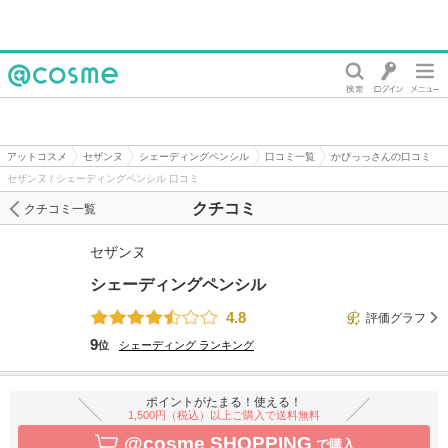
@cosme
アットコスメ
セザンヌ
シェーディングペンシル
口コミ一覧
かぴっっさんの口コミ
セザンヌ / シェーディングペンシル 口コミ
クチコミ
クチコミ一覧
セザンヌ
シェーディングペンシル
4.8
評価グラフ
9
位
シェーディング
ランキング
ポイントがたまる！使える！
1,500円（税込）以上ご購入で送料無料
@cosme SHOPPING
で購入